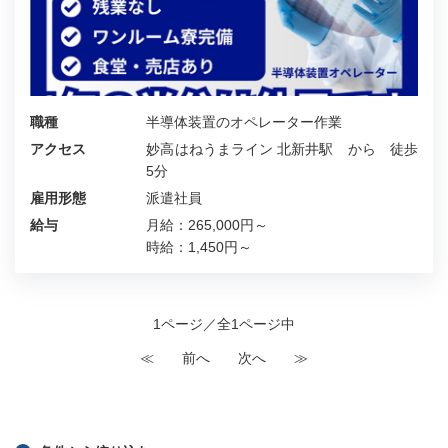
職種
半導体装置のオペレーター作業
アクセス
妙高はねうまライン 北新井駅 から 徒歩
5分
雇用形態
派遣社員
給与
月給：265,000円～
時給：1,450円～
1ページ／全1ページ中
≪
前へ
次へ
≫