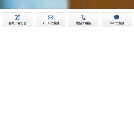
お問い合わせ
メールで相談
電話で相談
LINEで相談
新着求人情報
【正社員募集】塗装スタッフ｜経験より、人柄を大切にして
います。
三和建興株式会社
JR高山本線千里駅
技術職
製造・軽作業
正社員
月給：250,000円～300,000円
◆◇————————————–◇◆ 経験ゼロから、職人への一歩。
最初は誰でも初心者です◎ ◆◇————————————–◇◆
「せっ...
★この求人の詳細を見る