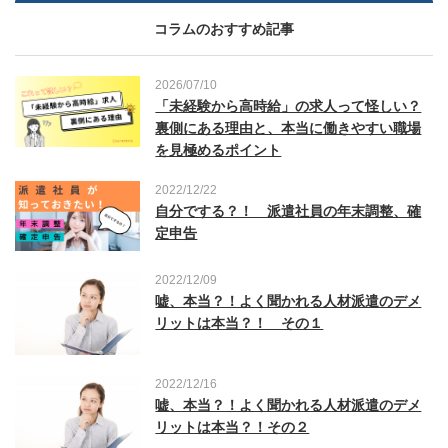
コラムのおすすめ記事
2026/07/10
「未経験から高時給」の求人って怪しい？
裏側にある理由と、本当に働きやすい職場
を見極めるポイント
2022/12/22
自分でする？！ 派遣社員の年末調整、確
定申告
2022/12/09
嘘、本当？！よく聞かれる人材派遣のデメ
リットは本当？！ その１
2022/12/16
嘘、本当？！よく聞かれる人材派遣のデメ
リットは本当？！その２