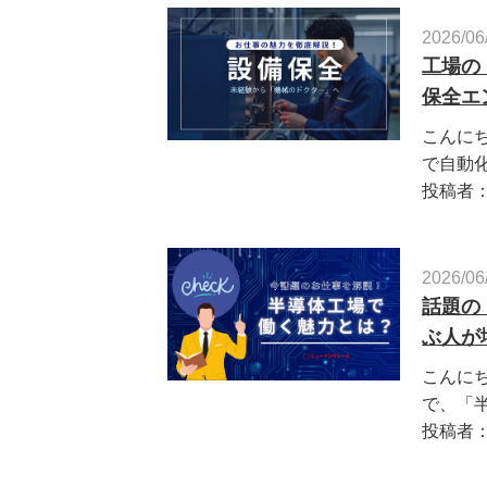
2026/06
工場の
保全エ
こんに
で自動化
投稿者
2026/06
話題の
ぶ人が
こんに
で、「半
投稿者