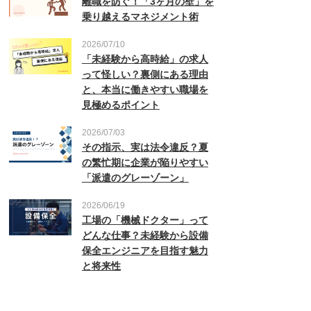
離職を防ぐ！「3ヶ月の壁」を
乗り越えるマネジメント術
2026/07/10
「未経験から高時給」の求人
って怪しい？裏側にある理由
と、本当に働きやすい職場を
見極めるポイント
2026/07/03
その指示、実は法令違反？夏
の繁忙期に企業が陥りやすい
「派遣のグレーゾーン」
2026/06/19
工場の「機械ドクター」って
どんな仕事？未経験から設備
保全エンジニアを目指す魅力
と将来性