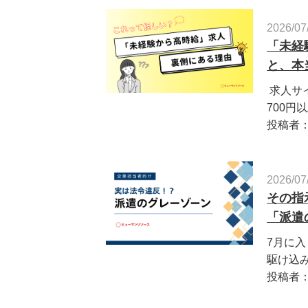
2026/07
「未経
と、本
求人サイ
700円以上
投稿者
2026/07
その指
「派遣
7月に
駆け込み
投稿者