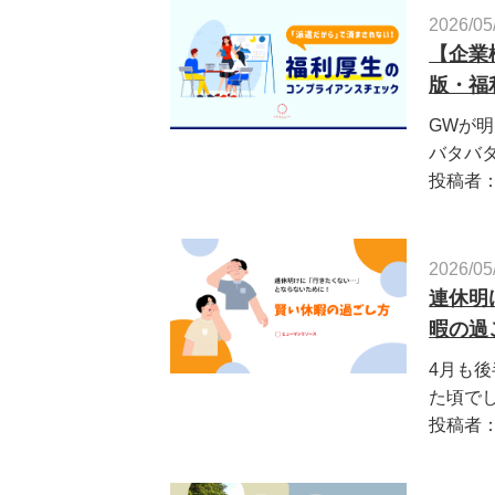
2026/05
【企業
版・福
GWが
バタバタ
投稿者
2026/05
連休明
暇の過
4月も
た頃でし
投稿者