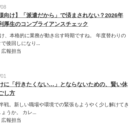
/08
様向け】「派遣だから」で済まされない？2026年
利厚生のコンプライアンスチェック
明け、本格的に業務が動き出す時期ですね。 年度替わりの
で後回しになり...
：広報担当
/01
けに「行きたくない…」とならないための、賢い休
ごし方
後半戦。新しい職場や環境での緊張もようやく少し解けてき
ょうか。 カレ...
：広報担当