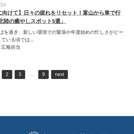
/24
に向けて】日々の疲れをリセット！富山から車で行
北陸の癒やしスポット5選」
半ばを過ぎ、新しい環境での緊張や年度始めの忙しさがピー
ている頃では...
：広報担当
2
3
...
9
next