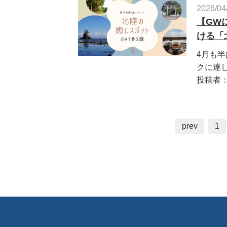
2026/04
【GW
ける「
4月も
クに達し
投稿者
prev
1