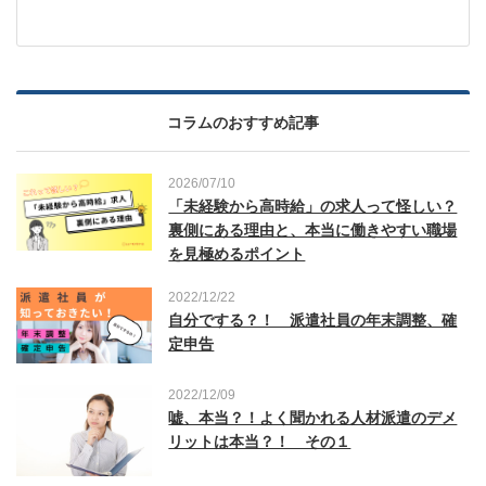
コラムのおすすめ記事
2026/07/10
「未経験から高時給」の求人って怪しい？
裏側にある理由と、本当に働きやすい職場
を見極めるポイント
2022/12/22
自分でする？！ 派遣社員の年末調整、確
定申告
2022/12/09
嘘、本当？！よく聞かれる人材派遣のデメ
リットは本当？！ その１