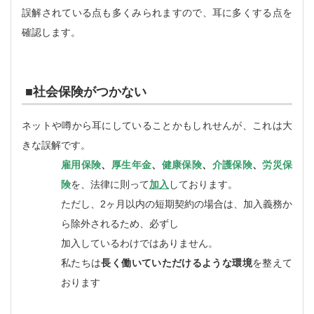
誤解されている点も多くみられますので、耳に多くする点を
確認します。
■社会保険がつかない
ネットや噂から耳にしていることかもしれせんが、これは大
きな誤解です。
雇用保険
、
厚生年金
、
健康保険
、
介護保険
、
労災保
険
を、法律に則って
加入
しております。
ただし、
2
ヶ月以内の短期契約の場合は、加入義務か
ら除外されるため、必ずし
加入しているわけではありません。
私たちは
長く働いていただけるような環境
を整えて
おります