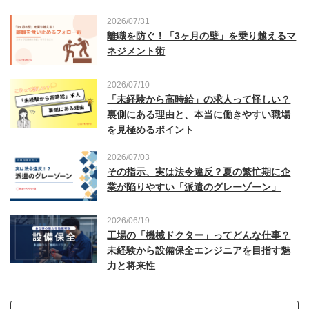
2026/07/31
離職を防ぐ！「3ヶ月の壁」を乗り越えるマ
ネジメント術
2026/07/10
「未経験から高時給」の求人って怪しい？
裏側にある理由と、本当に働きやすい職場
を見極めるポイント
2026/07/03
その指示、実は法令違反？夏の繁忙期に企
業が陥りやすい「派遣のグレーゾーン」
2026/06/19
工場の「機械ドクター」ってどんな仕事？
未経験から設備保全エンジニアを目指す魅
力と将来性