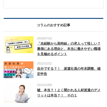
コラムのおすすめ記事
2026/07/10
「未経験から高時給」の求人って怪しい？
裏側にある理由と、本当に働きやすい職場
を見極めるポイント
2022/12/22
自分でする？！ 派遣社員の年末調整、確
定申告
2022/12/09
嘘、本当？！よく聞かれる人材派遣のデメ
リットは本当？！ その１