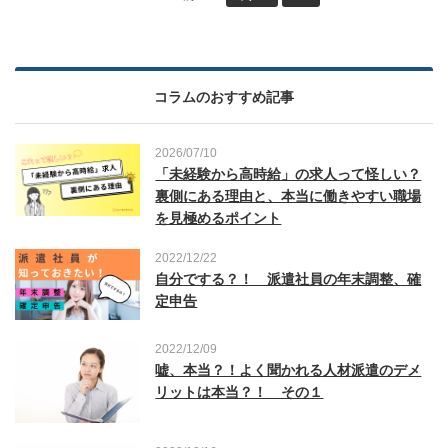
コラムのおすすめ記事
2026/07/10
「未経験から高時給」の求人って怪しい？
裏側にある理由と、本当に働きやすい職場
を見極めるポイント
2022/12/22
自分でする？！ 派遣社員の年末調整、確
定申告
2022/12/09
嘘、本当？！よく聞かれる人材派遣のデメ
リットは本当？！ その１