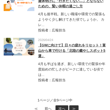
連休明けに「行きたくない…」とならない
ための、賢い休暇の過ごし方
4月も後半戦。新しい職場や環境での緊張も
ようやく少し解けてきた頃でしょうか。 カ
レ...
投稿者：広報担当
2026/04/24
【GWに向けて】日々の疲れをリセット！富
山から車で行ける「北陸の癒やしスポット5
選」
4月も半ばを過ぎ、新しい環境での緊張や年
度始めの忙しさがピークに達している頃で
は...
投稿者：広報担当
1ページ／全9ページ中
≪
前へ
次へ
≫