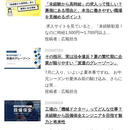
「未経験から高時給」の求人って怪しい？
裏側にある理由と、本当に働きやすい職場
を見極めるポイント
求人サイトを見ていると、「未経験歓迎！
なのに時給1,500円〜1,700円以上...
投稿者：広報担当
2026/07/03
その指示、実は法令違反？夏の繁忙期に企
業が陥りやすい「派遣のグレーゾーン」
7月に入り、いよいよ夏本番ですね。 お中
元シーズンや夏休み前の駆け込み、さらに
は突...
投稿者：広報担当
2026/06/19
工場の「機械ドクター」ってどんな仕事？
未経験から設備保全エンジニアを目指す魅
力と将来性