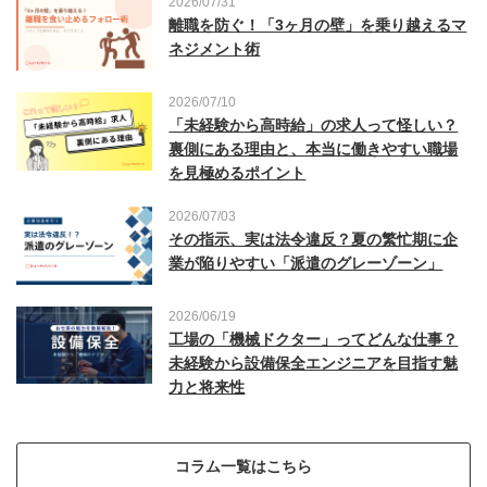
2026/07/31
離職を防ぐ！「3ヶ月の壁」を乗り越えるマ
ネジメント術
2026/07/10
「未経験から高時給」の求人って怪しい？
裏側にある理由と、本当に働きやすい職場
を見極めるポイント
2026/07/03
その指示、実は法令違反？夏の繁忙期に企
業が陥りやすい「派遣のグレーゾーン」
2026/06/19
工場の「機械ドクター」ってどんな仕事？
未経験から設備保全エンジニアを目指す魅
力と将来性
コラム一覧はこちら