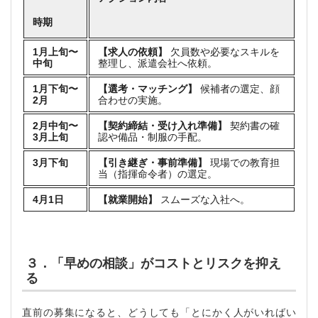
時期
1月上旬〜
【求人の依頼】
欠員数や必要なスキルを
中旬
整理し、派遣会社へ依頼。
1月下旬〜
【選考・マッチング】
候補者の選定、顔
2月
合わせの実施。
2月中旬〜
【契約締結・受け入れ準備】
契約書の確
3月上旬
認や備品・制服の手配。
3月下旬
【引き継ぎ・事前準備】
現場での教育担
当（指揮命令者）の選定。
4月1日
【就業開始】
スムーズな入社へ。
３．「早めの相談」がコストとリスクを抑え
る
直前の募集になると、どうしても「とにかく人がいればい