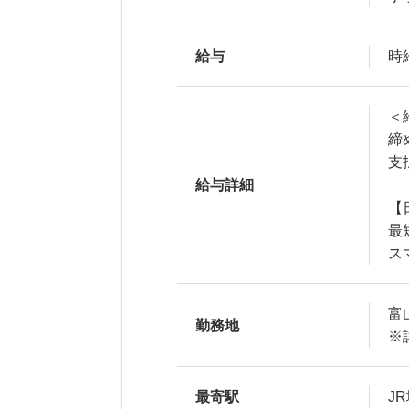
給与
時
＜
締
支
給与詳細
【
最
ス
富
勤務地
※
最寄駅
J