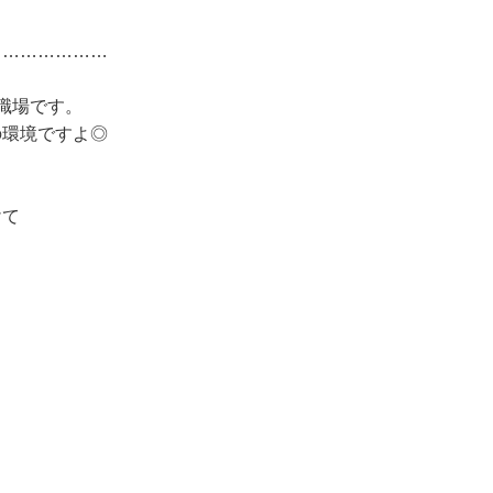
…………………
職場です。
の環境ですよ◎
けて
…………………