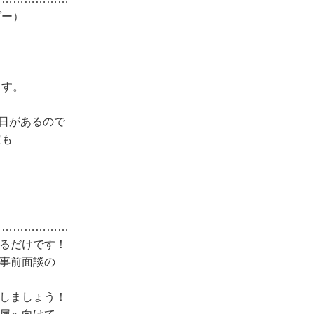
ダー）
ます。
日があるので
定も
…………………
するだけです！
、事前面談の
止しましょう！