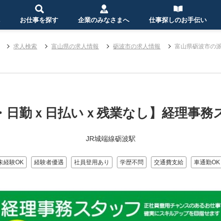
お仕事を探す
企業のみなさまへ
仕事探しのお手伝い
求人検索
富山県の求人情報
砺波市の求人情報
富山県砺波市の
・日勤ｘ日払いｘ残業なし】経理事務
JR城端線砺波駅
未経験OK
経験者優遇
社員登用あり
学歴不問
交通費支給
車通勤OK