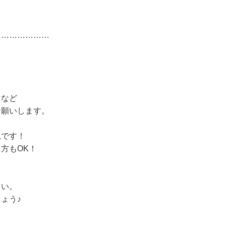
…………………
）など
お願いします。
見です！
方もOK！
さい。
ょう♪