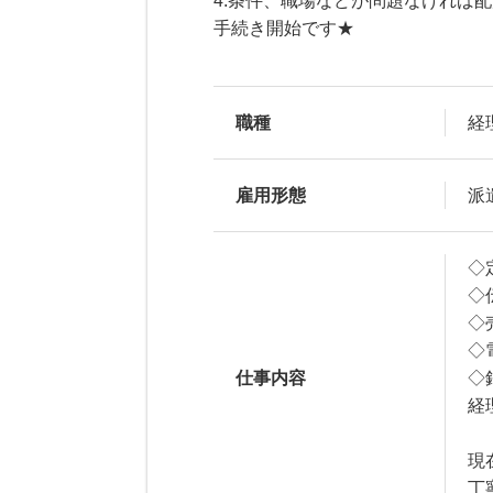
4.条件、職場などが問題なければ
手続き開始です★
職種
経
雇用形態
派
◇
◇
◇
◇
仕事内容
◇
経
現
丁