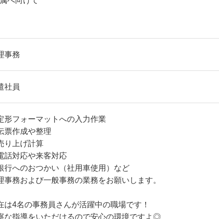
配属へ向けて
理事務
遣社員
定形フォーマットへの入力作業
伝票作成や整理
売り上げ計算
電話対応や来客対応
銀行へのおつかい（社用車使用）など
理事務および一般事務の業務をお願いします。
在は4名の事務員さんが活躍中の職場です！
寧な指導をいただけるので安心の環境ですよ◎