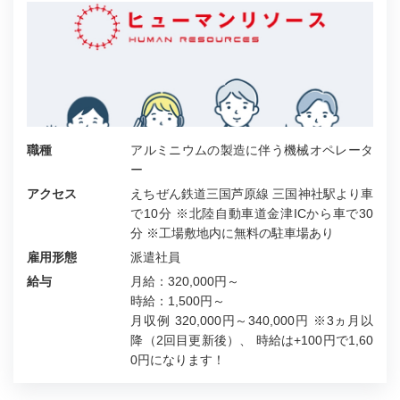
職種
アルミニウムの製造に伴う機械オペレータ
ー
アクセス
えちぜん鉄道三国芦原線 三国神社駅より車
で10分 ※北陸自動車道金津ICから車で30
分 ※工場敷地内に無料の駐車場あり
雇用形態
派遣社員
給与
月給：320,000円～
時給：1,500円～
月収例 320,000円～340,000円 ※3ヵ月以
降（2回目更新後）、 時給は+100円で1,60
0円になります！