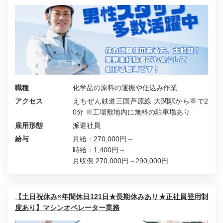
職種
化学品の原料の運搬や仕込み作業
アクセス
えちぜん鉄道三国芦原線 大関駅から車で2
0分 ※工場敷地内に無料の駐車場あり
雇用形態
派遣社員
給与
月給：270,000円～
時給：1,400円～
月収例 270,000円～290,000円
【土日祝休み×年間休日121日★長期休みあり★正社員登用制
度あり】マシンオペレーター業務