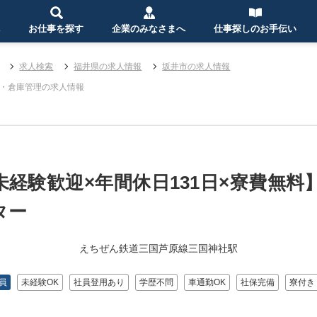
お仕事を探す
企業のみなさまへ
仕事探しのお手伝い
求人検索
福井県の求人情報
坂井市の求人情報
・倉庫管理の求人情報
未経験歓迎×年間休日131日×寮費無
ター
えちぜん鉄道三国芦原線三国神社駅
員
未経験OK
社員登用あり
学歴不問
車通勤OK
社保完備
寮付き