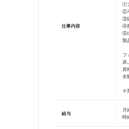
①
②
③
仕事内容
④
⑤
製
フ
床
資
全
※
月給
給与
時