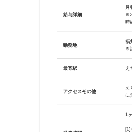
月収
給与詳細
※
時
福
勤務地
※
最寄駅
え
え
アクセスその他
に
1
[1]