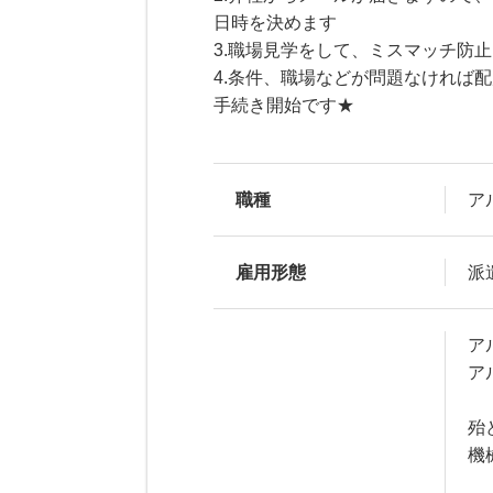
日時を決めます
3.職場見学をして、ミスマッチ防
4.条件、職場などが問題なければ
手続き開始です★
職種
ア
雇用形態
派
ア
ア
殆
機