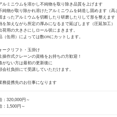
アルミニウムを溶かし不純物を取り除き品質を上げます
不純物が取り除かれ溶けたアルミニウムを鋳造し固めます（高さ
固まったアルミウムを切断したり研磨したりして形を整えます
熱を加えながら所定の厚みになるまで延ばします（圧延加工）
出荷用の大きさにしロール状にまきます。
品（缶用）によっては数cmにカットします。
ォークリフト・玉掛け
上操作式クレーンの資格をお持ちの方歓迎！
格がない方は最初の更新後に
額会社負担にて受講していただけます。
業務提携先のお仕事になります
：320,000円～
給：1,500円～