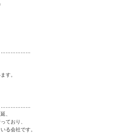
◎
…………………
います。
…………………
圧延、
行っており、
ている会社です。