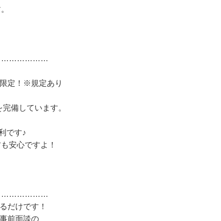
す。
…………………
、限定！※規定あり
を完備しています。
利です♪
方も安心ですよ！
…………………
するだけです！
、事前面談の