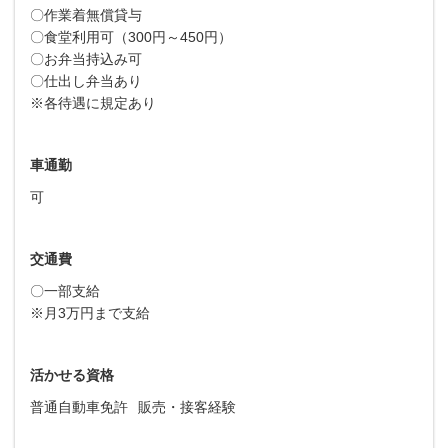
〇作業着無償貸与
〇食堂利用可（300円～450円）
〇お弁当持込み可
〇仕出し弁当あり
※各待遇に規定あり
車通勤
可
交通費
〇一部支給
※月3万円まで支給
活かせる資格
普通自動車免許
販売・接客経験