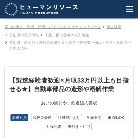
富山の求人・派遣・転職・バイトならヒューマンリソース
求人検索
富山県の求人情報
下新川郡入善町の求人情報
富山県下新川郡入善町の派遣社員・製造・軽作業・物流・配送・倉庫管理
の求人情報
【製造経験者歓迎×月収33万円以上も目指
せる★】自動車部品の造形や溶解作業
あいの風とやま鉄道線入善駅
派遣社員
経験者優遇
社員登用あり
学歴不問
車通勤OK
社保完備
寮付き・社宅