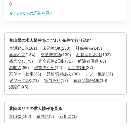
◇...
★この求人の詳細を見る
富山県の求人情報をこだわり条件で絞り込む
車通勤OK
(161)
未経験OK
(153)
社保完備
(143)
学歴不問
(134)
交通費支給
(130)
社員登用あり
(102)
残業なし
(79)
完全週休2日制
(72)
経験者優遇
(68)
高収入
(66)
残業少なめ
(42)
シニアOK
(37)
寮付き・社宅
(36)
昇給/昇格あり
(30)
シフト相談
(27)
ＷワークOK
(21)
賞与あり
(12)
短時間勤務OK
(10)
短期OK
(5)
北陸エリアの求人情報を見る
富山県
(182)
福井県
(3)
石川県
(1)