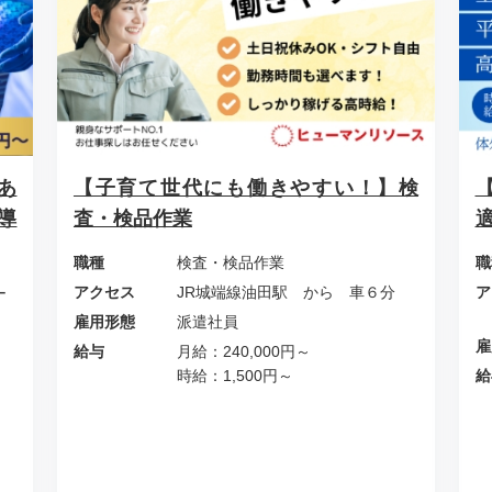
あ
【子育て世代にも働きやすい！】検
導
査・検品作業
職種
検査・検品作業
職
アクセス
JR城端線油田駅 から 車６分
ア
ー
雇用形態
派遣社員
雇
給与
月給：240,000円～
時給：1,500円～
給