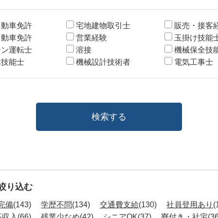
自動車免許
宅地建物取引士
販売・接客
自動車免許
営業経験
玉掛け技能
ーン運転士
溶接
機械保全技
体技能士
機械設計技術者
電気工事士
絞り込む
完備
(143)
学歴不問
(134)
交通費支給
(130)
社員登用あり
(
高収入
(66)
残業少なめ
(42)
シニアOK
(37)
寮付き・社宅
(3