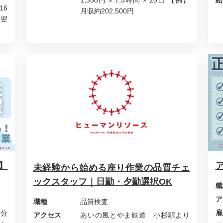
1,350円 × 7.5時間 × 20日 【例】
給
16
月収約202,500円
～翌
】
未経験から始める座り作業の品質チェ
ックスタッフ｜日勤・夕勤選択OK
職
ア
職種
品質検査
雇
0分
アクセス
あいの風とやま鉄道 小杉駅より