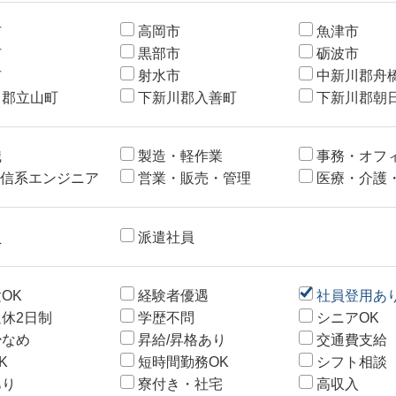
市
高岡市
魚津市
市
黒部市
砺波市
市
射水市
中新川郡舟
川郡立山町
下新川郡入善町
下新川郡朝
職
製造・軽作業
事務・オフ
通信系エンジニア
営業・販売・管理
医療・介護
員
派遣社員
OK
経験者優遇
社員登用あ
休2日制
学歴不問
シニアOK
少なめ
昇給/昇格あり
交通費支給
K
短時間勤務OK
シフト相談
あり
寮付き・社宅
高収入