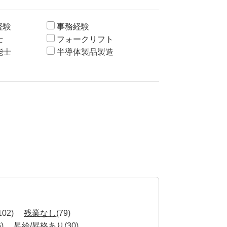
経験
事務経験
士
フォークリフト
能士
半導体製品製造
102)
残業なし
(79)
6)
昇給/昇格あり
(30)