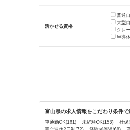
普通
大型
活かせる資格
クレ
半導
富山県の求人情報をこだわり条件で
車通勤OK
(161)
未経験OK
(153)
社保
完全週休2日制
(72)
経験者優遇
(68)