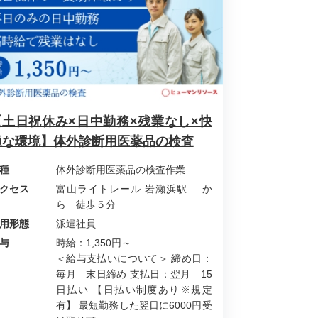
【土日祝休み×日中勤務×残業なし×快
適な環境】体外診断用医薬品の検査
種
体外診断用医薬品の検査作業
クセス
富山ライトレール 岩瀬浜駅 か
ら 徒歩５分
用形態
派遣社員
与
時給：1,350円～
＜給与支払いについて＞ 締め日：
毎月 末日締め 支払日：翌月 15
日払い 【日払い制度あり※規定
有】 最短勤務した翌日に6000円受