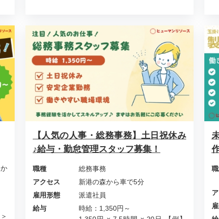
【人気の人事・総務事務】土日祝休み
♪給与・勤怠管理スタッフ募集！
 か
職種
総務事務
職
アクセス
新港の森から車で5分
ア
雇用形態
派遣社員
雇
給与
時給：1,350円～
例＞