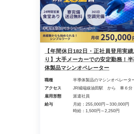
【年間休日182日・正社員登用実績
り】大手メーカーでの安定勤務！半
体製品マシンオペレーター
職種
半導体製品のマシンオペレータ
アクセス
JR城端線油田駅 から 車６分
雇用形態
派遣社員
給与
月給：255,000円～330,000円
時給：1,500円～2,250円