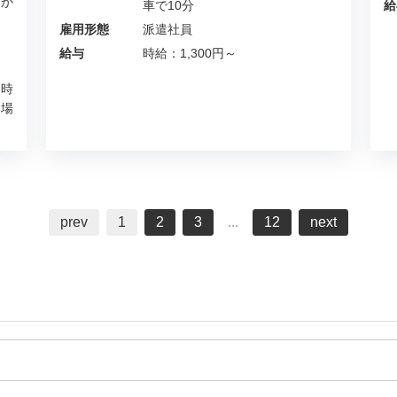
か
車で10分
給
雇用形態
派遣社員
給与
時給：1,300円～
（時
の場
prev
1
2
3
...
12
next