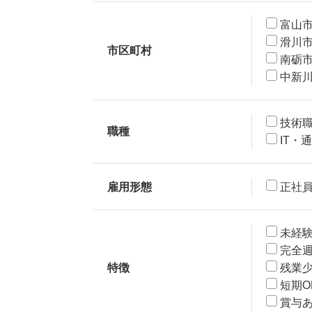
富山
滑川
市区町村
南砺
中新
技術
職種
IT・
雇用形態
正社
未経験
完全週
特徴
残業
短期O
賞与