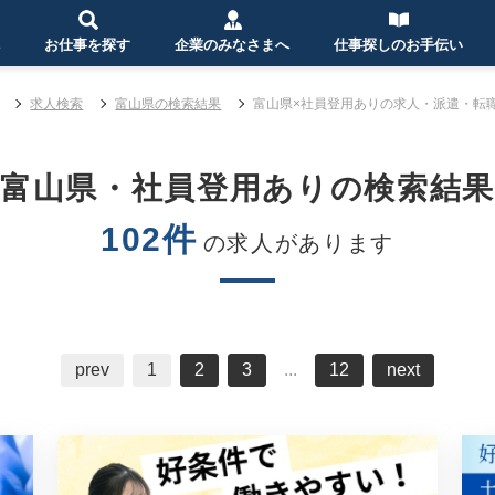
お仕事を探す
企業のみなさまへ
仕事探しのお手伝い
求人検索
富山県の検索結果
富山県×社員登用ありの求人・派遣・転
富山県・社員登用ありの検索結
102件
の求人があります
prev
1
2
3
...
12
next