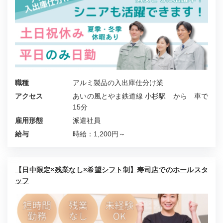
職種
アルミ製品の入出庫仕分け業
アクセス
あいの風とやま鉄道線 小杉駅 から 車で
15分
雇用形態
派遣社員
給与
時給：1,200円～
【日中限定×残業なし×希望シフト制】寿司店でのホールスタ
ッフ