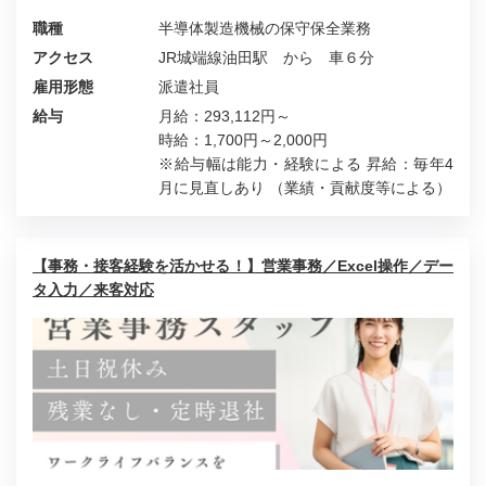
職種
半導体製造機械の保守保全業務
アクセス
JR城端線油田駅 から 車６分
雇用形態
派遣社員
給与
月給：293,112円～
時給：1,700円～2,000円
※給与幅は能力・経験による 昇給：毎年4
月に見直しあり （業績・貢献度等による）
【事務・接客経験を活かせる！】営業事務／Excel操作／デー
タ入力／来客対応