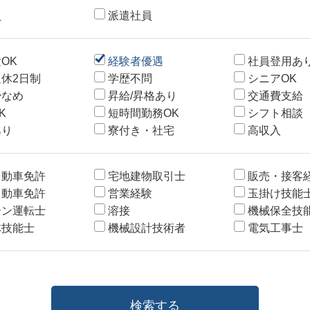
員
派遣社員
OK
経験者優遇
社員登用あ
休2日制
学歴不問
シニアOK
少なめ
昇給/昇格あり
交通費支給
K
短時間勤務OK
シフト相談
あり
寮付き・社宅
高収入
自動車免許
宅地建物取引士
販売・接客
自動車免許
営業経験
玉掛け技能
ーン運転士
溶接
機械保全技
体技能士
機械設計技術者
電気工事士