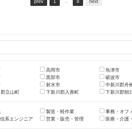
prev
1
...
8
next
市
高岡市
魚津市
市
黒部市
砺波市
市
射水市
中新川郡舟
川郡立山町
下新川郡入善町
下新川郡朝
職
製造・軽作業
事務・オフ
通信系エンジニア
営業・販売・管理
医療・介護