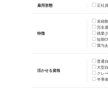
雇用形態
正社
未経験
完全週
特徴
残業
短期O
賞与
普通
大型
活かせる資格
クレ
半導