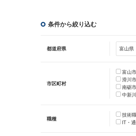
条件から絞り込む
都道府県
富山
滑川
市区町村
南砺
中新
技術
職種
IT・