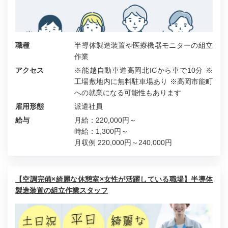
職種
半導体製造装置や医療機器モニターの組立
作業
アクセス
※能越自動車道高岡北ICから車で10分 ※
工場敷地内に無料駐車場あり ※高岡市能町
への就業になる可能性もあります
雇用形態
派遣社員
給与
月給：220,000円～
時給：1,300円～
月収例 220,000円～240,000円
【空調完備×綺麗な休憩室×女性が活躍している職場】半導体
製造装置の組立作業スタッフ