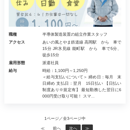
職種
半導体製造装置の組立作業スタッフ
アクセス
あいの風とやま鉄道線 高岡駅 から 車で
15分 JR氷見線 能町駅 から 車で5分、
徒歩15分
雇用形態
派遣社員
給与
時給：1,100円～1,250円
＜給与支払いについて＞ 締め日：毎月 末
日締め 支払日：翌月 15日払い 【日払い
制度あり※規定有】 最短勤務した翌日に6
000円受け取り可能！ スマ...
1ページ／全3ページ中
≪
前へ
次へ
≫