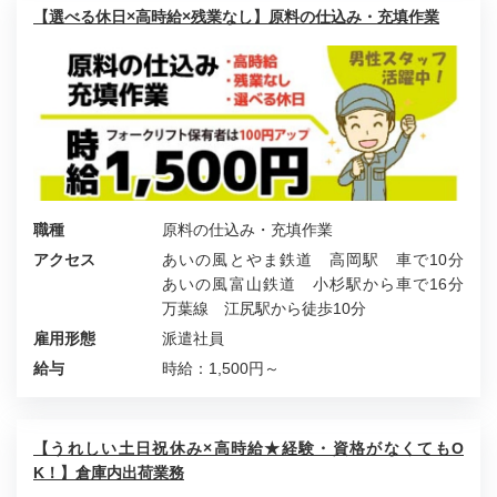
【選べる休日×高時給×残業なし】原料の仕込み・充填作業
職種
原料の仕込み・充填作業
アクセス
あいの風とやま鉄道 高岡駅 車で10分
あいの風富山鉄道 小杉駅から車で16分
万葉線 江尻駅から徒歩10分
雇用形態
派遣社員
給与
時給：1,500円～
【うれしい土日祝休み×高時給★経験・資格がなくてもO
K！】倉庫内出荷業務