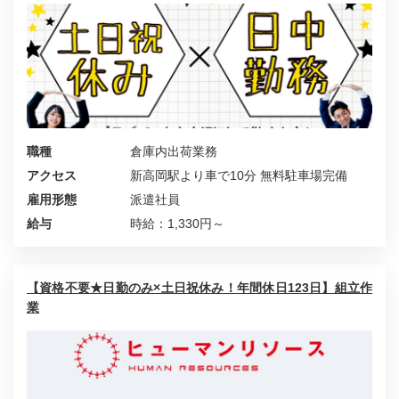
職種
倉庫内出荷業務
アクセス
新高岡駅より車で10分 無料駐車場完備
雇用形態
派遣社員
給与
時給：1,330円～
【資格不要★日勤のみ×土日祝休み！年間休日123日】組立作
業