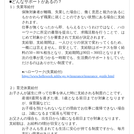
■
どんなサポートがあるの？
１）失業等給付
保険対象者が離職、失業した場合に、働く意思と能力があるに
もかかわらず職業に就くことのできない状態にある場合に支給
されます。
仕事が無くなったから即、もらえるというわけではなく、ハロ
ーワークに所定の書類を提出して、求職活動を行うことで、は
じめて対象かどうか審査されて支給が決定されます。
支給額、支給期間は、一人ひとりの状況で変わってくるため、
一概には言えません。目安として、支給額はボーナスを除く給
料の
50
～
80
％相当となり、支給期間は
90
日～
360
日となります。
次の仕事が見つかる一時期でも、生活費のサポートをしていた
だけるのはありがたい制度です。
●
ハローワーク
(
失業給付
)
https://www.hellowork.mhlw.go.jp/insurance/insurance_guide.html
２）育児休業給付
お子さんが誕生に伴って仕事を休んだ時に支給される制度のことです。
産後
8
週間を過ぎた後、
1
歳となる前日までが対象となります
が、保育園などに
お子様を預けられないなどの理由でお仕事に復帰できない場合
は、
2
歳になるまで延長も可能です。
お父さんの場合も、出生日から
1
歳になる前日までが対象となります。
支給額は、お給料の
8
割が目安となります。
お子さんも生まれても生活に安心が持てる制度ですから、毎月
支払い甲斐があります。