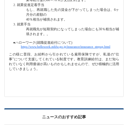
就業促進定着手当
もし、再就職した先の賃金が下がってしまった場合は、
6
ヶ
月分の差額の
40
％相当が補填されます。
就業手当
再就職先が短期契約になってしまった場合にも
30
％相当が補
填されます。。
●
ハローワーク
(
就職促進給付について
)
https://www.hellowork.mhlw.go.jp/insurance/insurance_stepup.html
この様に普段、お給料から引かれている雇用保険ですが、私達の
“
仕
事
”
について支援してくれている制度です。教育訓練給付は、まだ知ら
れていなく利用価値が高いものかもしれませんので、ぜひ積極的に活用
していきましょう。
ニュースのおすすめ記事