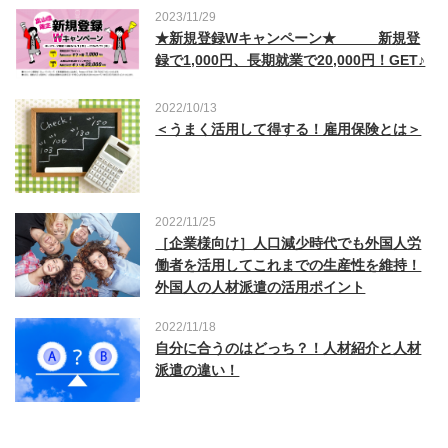
2023/11/29
★新規登録Wキャンペーン★ 新規登
録で1,000円、長期就業で20,000円！GET♪
2022/10/13
＜うまく活用して得する！雇用保険とは＞
2022/11/25
［企業様向け］人口減少時代でも外国人労
働者を活用してこれまでの生産性を維持！
外国人の人材派遣の活用ポイント
2022/11/18
自分に合うのはどっち？！人材紹介と人材
派遣の違い！