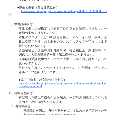
●
厚生労働省（育児休業給付）
https://www.mhlw.go.jp/stf/seisakunitsuite/bunya/0000135090_00001.ht
ml
３）教育訓練給付
厚生労働大臣が指定した教育プログラムを受講した場合に、一
定額の支給を行うものです。
対象のプログラムは
1400
講座もあり、オンラインや、夜間、土
日に受講できるものもあるので、スキルアップを狙うにはまず
検討したいものです。
介護福祉士、介護職員初任者研修、社会福祉士、調理師や、
IT
関係も、大型自動車第一種
・第二種免許などあります。
支給額は受講費用の
20
～
70
％で上限
10
～
56
万円と講座によって
変わってきます。
意外と知られていないかもしれませんので、計画的に学んでス
キルアップを図りたいです。
●
厚生労働省（教育訓練給付制度）
https://www.mhlw.go.jp/stf/seisakunitsuite/bunya/koyou_roudou/jinzaikai
hatsu/kyouiku.html
４）就職促進給付
再就職した際に不都合が出た場合、一定割合で補填してくれる
もので、次の３種類があります。
再就職手当
再就職した際に、条件が満たせば、支払われる予定だった失
業等給付金の
60
～
70
％が支払われます。