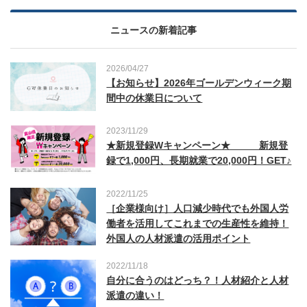
ニュースの新着記事
2026/04/27
【お知らせ】2026年ゴールデンウィーク期
間中の休業日について
2023/11/29
★新規登録Wキャンペーン★ 新規登
録で1,000円、長期就業で20,000円！GET♪
2022/11/25
［企業様向け］人口減少時代でも外国人労
働者を活用してこれまでの生産性を維持！
外国人の人材派遣の活用ポイント
2022/11/18
自分に合うのはどっち？！人材紹介と人材
派遣の違い！