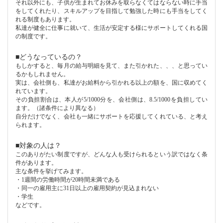
それ以外にも、子供が生まれてお休みを取らなくてはならない時に手当
をしてくれたり、スキルアップを目指して勉強した時にも手当をしてく
れる制度もあります。
私達が健全に仕事に就いて、生活が安定する様にサポートしてくれる国
の制度です。
■
どうなっているの？
もしかすると、毎月の給与明細を見て、また引かれた、、、と思ってい
るかもしれません。
実は、会社側も、私達がお給料から引かれる以上の額を、国に収めてく
れています。
その負担割合は、本人が
5/1000
分を、会社側は、
8.5/1000
を負担してい
ます。（諸条件により異なる）
自分だけでなく、会社も一緒にサポートを応援してくれている、と考え
られます。
■
対象の人は？
このありがたい制度ですが、どんな人も受けられるという訳ではなく条
件があります。
主な条件を挙げてみます。
・
1
週間の労働時間が
20
時間未満である
・同一の雇用主に
31
日以上の雇用契約が見込まれない
・学生
などです。