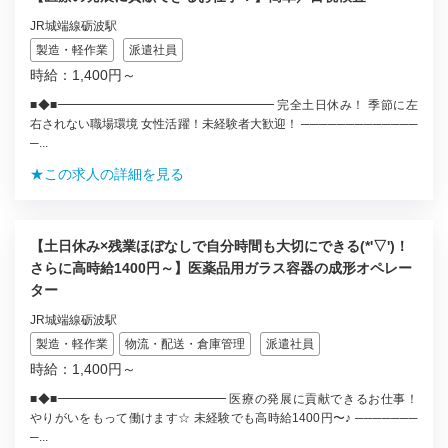
JR城端線砺波駅
製造・軽作業
派遣社員
時給：1,400円～
■◆■━━━━━━━━━━━━━━━━━━ 完全土日休み！ 季節に左
右されない職場環境 女性活躍！未経験者大歓迎！ ─────────────
─...
★この求人の詳細を見る
【土日休み×残業ほぼなしで自分時間も大切にできる(*'▽')！
さらに高時給1400円～】医薬品用ガラス容器の成形オペレー
ター
JR城端線砺波駅
製造・軽作業
物流・配送・倉庫管理
派遣社員
時給：1,400円～
■◆■━━━━━━━━━━━━━━ 医療の発展に貢献できるお仕事！
やりがいをもって働けます☆ 未経験でも高時給1400円〜♪ ───────
─...