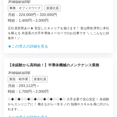
JR城端線油田駅
事務・オフィスワーク
派遣社員
月給：224,000円～320,000円
時給：1,400円～2,000円
正社員登用あり★ 安定したキャリアを築けます！ 富山県魚津市に本社
を構える 外資系の大手半導体メーカーでのお仕事です ＼＼こんなに好
条件！／...
★この求人の詳細を見る
【未経験から高時給！】半導体機械のメンテナンス業務
JR城端線油田駅
製造・軽作業
派遣社員
月給：293,112円～
時給：1,700円～2,000円
◇◆◇◆◇◇◆◇◆◇◇◆◇◆◇◇◆◇ 大手企業で安心安定！ 未経験
からエンジニアに！ 働きながら一生モノの 知識やスキルを身に付けら
れます。...