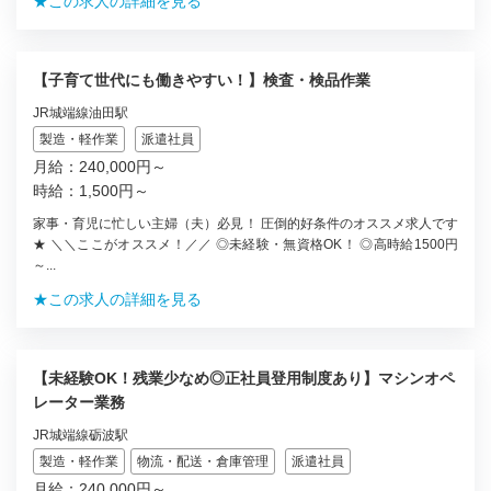
★この求人の詳細を見る
【子育て世代にも働きやすい！】検査・検品作業
JR城端線油田駅
製造・軽作業
派遣社員
月給：240,000円～
時給：1,500円～
家事・育児に忙しい主婦（夫）必見！ 圧倒的好条件のオススメ求人です
★ ＼＼ここがオススメ！／／ ◎未経験・無資格OK！ ◎高時給1500円
～...
★この求人の詳細を見る
【未経験OK！残業少なめ◎正社員登用制度あり】マシンオペ
レーター業務
JR城端線砺波駅
製造・軽作業
物流・配送・倉庫管理
派遣社員
月給：240,000円～