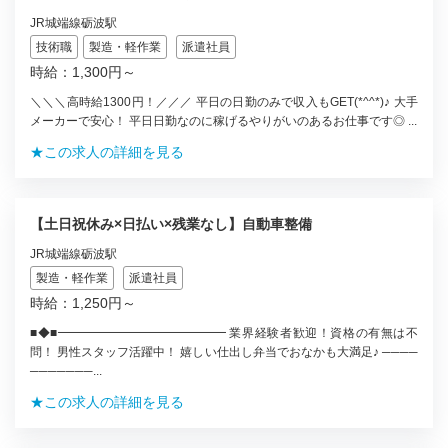
JR城端線砺波駅
技術職
製造・軽作業
派遣社員
時給：1,300円～
＼＼＼高時給1300円！／／／ 平日の日勤のみで収入もGET(*^^*)♪ 大手
メーカーで安心！ 平日日勤なのに稼げるやりがいのあるお仕事です◎ ...
★この求人の詳細を見る
【土日祝休み×日払い×残業なし】自動車整備
JR城端線砺波駅
製造・軽作業
派遣社員
時給：1,250円～
■◆■━━━━━━━━━━━━━━ 業界経験者歓迎！資格の有無は不
問！ 男性スタッフ活躍中！ 嬉しい仕出し弁当でおなかも大満足♪ ────
───────...
★この求人の詳細を見る