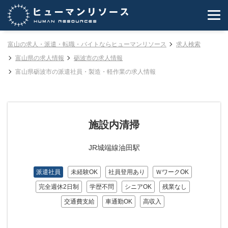
富山の求人・派遣・転職・バイトならヒューマンリソース
求人検索
富山県の求人情報
砺波市の求人情報
富山県砺波市の派遣社員・製造・軽作業の求人情報
施設内清掃
JR城端線油田駅
派遣社員
未経験OK
社員登用あり
ＷワークOK
完全週休2日制
学歴不問
シニアOK
残業なし
交通費支給
車通勤OK
高収入