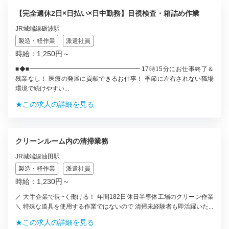
【完全週休2日×日払い×日中勤務】目視検査・箱詰め作業
JR城端線砺波駅
製造・軽作業
派遣社員
時給：1,250円～
■◆■━━━━━━━━━━━━━━━━━━ 17時15分にお仕事終了＆
残業なし！ 医療の発展に貢献できるお仕事！ 季節に左右されない職場
環境で続けやすい...
★この求人の詳細を見る
クリーンルーム内の清掃業務
JR城端線油田駅
製造・軽作業
派遣社員
時給：1,230円～
／ 大手企業で長~く働ける！ 年間182日休日半導体工場のクリーン作業
＼ 特殊な道具を使用する作業ではないので 清掃未経験者も即活躍いた...
★この求人の詳細を見る