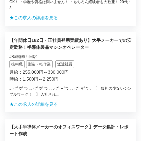
OK！ ・学歴や資格は問いません！ ・もちろん経験者も大歓迎！ 20代・
3...
★この求人の詳細を見る
【年間休日182日・正社員登用実績あり】大手メーカーでの安
定勤務！半導体製品マシンオペレーター
JR城端線油田駅
技術職
製造・軽作業
派遣社員
月給：255,000円～330,000円
時給：1,500円～2,250円
｡.･:*ﾟ✲ﾟ*:･｡｡･:*ﾟ✲ﾟ*:･｡｡.･:*ﾟ✲ﾟ*:･｡｡･:*ﾟ✲ﾟ*:･｡ 【 負担の少ないシン
プルワーク！ 】 入社され...
★この求人の詳細を見る
【大手半導体メーカーのオフィスワーク】データ集計・レポ
ート作成