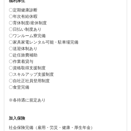
福利厚生
〇定期健康診断
〇年次有給休暇
〇育休制度/産休制度
〇日払い制度あり
〇ワンルーム寮完備
〇家具家電レンタル可能・駐車場完備
〇送迎体制あり
〇赴任旅費補助
〇作業着貸与
〇資格取得支援制度
〇スキルアップ支援制度
〇自社正社員登用制度
〇食堂完備
※各待遇に規定あり
加入保険
社会保険完備（雇用・労災・健康・厚生年金）