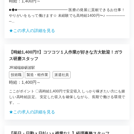
時給：1,400円～
■◆■━━━━━━━━━━━━━━ 医療の発展に貢献できるお仕事！
やりがいをもって働けます☆ 未経験でも高時給1400円〜♪ ───────
─...
★この求人の詳細を見る
【時給1,400円‼】コツコツ１人作業が好きな方大歓迎！ガラ
ス研磨スタッフ
JR城端線砺波駅
技術職
製造・軽作業
派遣社員
時給：1,400円～
ここがポイント 〇高時給1,400円で安定収入 しっかり稼ぎたい方にも嬉
しい高時給設定。 安定した収入を確保しながら、長期で働ける環境で
す。 ...
★この求人の詳細を見る
【平日・日勤ｘ日払いｘ残業なし】経理事務スタッフ