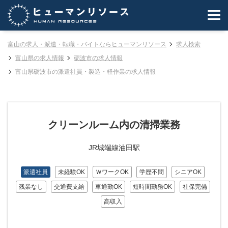
富山の求人・派遣・転職・バイトならヒューマンリソース
求人検索
富山県の求人情報
砺波市の求人情報
富山県砺波市の派遣社員・製造・軽作業の求人情報
クリーンルーム内の清掃業務
JR城端線油田駅
派遣社員
未経験OK
ＷワークOK
学歴不問
シニアOK
残業なし
交通費支給
車通勤OK
短時間勤務OK
社保完備
高収入