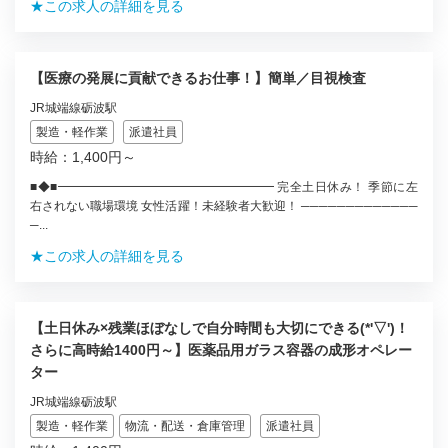
★この求人の詳細を見る
【医療の発展に貢献できるお仕事！】簡単／目視検査
JR城端線砺波駅
製造・軽作業
派遣社員
時給：1,400円～
■◆■━━━━━━━━━━━━━━━━━━ 完全土日休み！ 季節に左
右されない職場環境 女性活躍！未経験者大歓迎！ ─────────────
─...
★この求人の詳細を見る
【土日休み×残業ほぼなしで自分時間も大切にできる(*'▽')！
さらに高時給1400円～】医薬品用ガラス容器の成形オペレー
ター
JR城端線砺波駅
製造・軽作業
物流・配送・倉庫管理
派遣社員