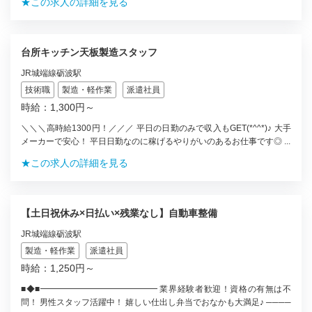
★この求人の詳細を見る
台所キッチン天板製造スタッフ
JR城端線砺波駅
技術職
製造・軽作業
派遣社員
時給：1,300円～
＼＼＼高時給1300円！／／／ 平日の日勤のみで収入もGET(*^^*)♪ 大手
メーカーで安心！ 平日日勤なのに稼げるやりがいのあるお仕事です◎ ...
★この求人の詳細を見る
【土日祝休み×日払い×残業なし】自動車整備
JR城端線砺波駅
製造・軽作業
派遣社員
時給：1,250円～
■◆■━━━━━━━━━━━━━━ 業界経験者歓迎！資格の有無は不
問！ 男性スタッフ活躍中！ 嬉しい仕出し弁当でおなかも大満足♪ ────