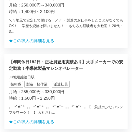
月給：250,000円～340,000円
時給：1,400円～2,100円
＼＼地元で安定して働ける！／／ ・製造のお仕事をしたことがなくても
OK！ ・学歴や資格は問いません！ ・もちろん経験者も大歓迎！ 20代・
3...
★この求人の詳細を見る
【年間休日182日・正社員登用実績あり】大手メーカーでの安
定勤務！半導体製品マシンオペレーター
JR城端線油田駅
技術職
製造・軽作業
派遣社員
月給：255,000円～330,000円
時給：1,500円～2,250円
｡.･:*ﾟ✲ﾟ*:･｡｡･:*ﾟ✲ﾟ*:･｡｡.･:*ﾟ✲ﾟ*:･｡｡･:*ﾟ✲ﾟ*:･｡ 【 負担の少ないシン
プルワーク！ 】 入社され...
★この求人の詳細を見る