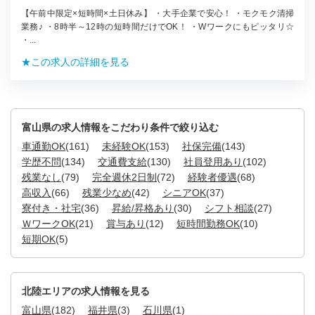
【午前中限定×短時間×土日休み】 ・大手企業で安心！ ・モクモク清掃
業務♪ ・8時半～12時の短時間だけでOK！ ・Wワークにもピッタリ☆
・...
★この求人の詳細を見る
富山県の求人情報をこだわり条件で絞り込む
車通勤OK
(161)
未経験OK
(153)
社保完備
(143)
学歴不問
(134)
交通費支給
(130)
社員登用あり
(102)
残業なし
(79)
完全週休2日制
(72)
経験者優遇
(68)
高収入
(66)
残業少なめ
(42)
シニアOK
(37)
寮付き・社宅
(36)
昇給/昇格あり
(30)
シフト相談
(27)
ＷワークOK
(21)
賞与あり
(12)
短時間勤務OK
(10)
短期OK
(5)
北陸エリアの求人情報を見る
富山県
(182)
福井県
(3)
石川県
(1)