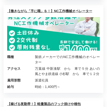
【働きながら「手に職」を！】NC工作機械オペレーター
職種
製鉄メーカーでのNC工作機械のオペレー
ター
アクセス
万葉線 中新湊駅 から 車で５分 あいの
風とやま鉄道線 小杉駅 から 車で１２分
雇用形態
派遣社員
給与
時給：1,400円～
【稼げる夜勤帯！】軽量製品のフック掛けや梱包