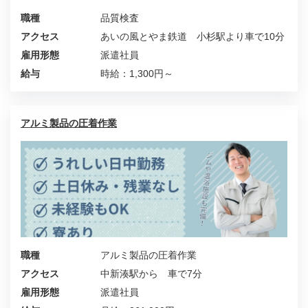
職種
品質検査
アクセス
あいの風とやま鉄道 小杉駅より車で10分
雇用形態
派遣社員
給与
時給：1,300円～
アルミ製品の圧着作業
職種
アルミ製品の圧着作業
アクセス
中新湊駅から 車で7分
雇用形態
派遣社員