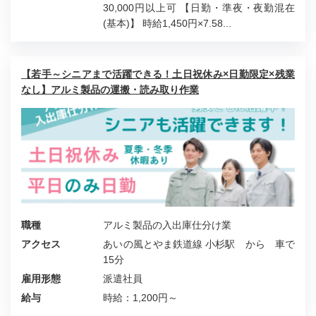
30,000円以上可 【日勤・準夜・夜勤混在
(基本)】 時給1,450円×7.58...
【若手～シニアまで活躍できる！土日祝休み×日勤限定×残業
なし】アルミ製品の運搬・読み取り作業
職種
アルミ製品の入出庫仕分け業
アクセス
あいの風とやま鉄道線 小杉駅 から 車で
15分
雇用形態
派遣社員
給与
時給：1,200円～