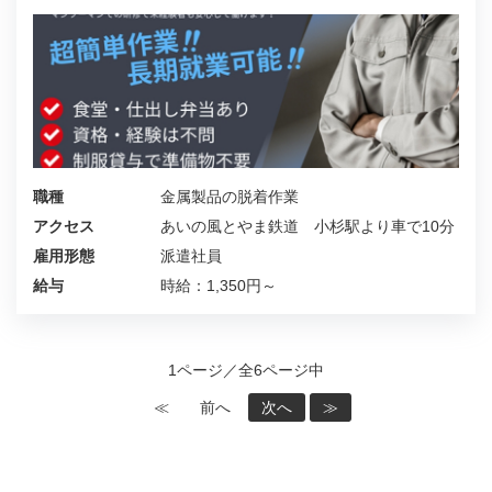
職種
金属製品の脱着作業
アクセス
あいの風とやま鉄道 小杉駅より車で10分
雇用形態
派遣社員
給与
時給：1,350円～
1ページ／全6ページ中
≪
前へ
次へ
≫