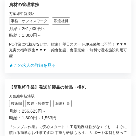
資材の管理業務
万葉線中新湊駅
事務・オフィスワーク
派遣社員
月給：261,000円～
時給：1,300円～
PC作業に抵抗がない方、歓迎！ 即日スタートOK＆経験は不問！ ▼▼▼
充実の福利厚生▼▼▼ ・給食施設、食堂完備 ・無料で温浴施設利用可
能 ...
★この求人の詳細を見る
【簡単軽作業】発送前製品の検品・梱包
万葉線中新湊駅
技術職
製造・軽作業
派遣社員
月給：256,623円～
時給：1,300円～1,563円
「シンプル作業」で安心スタート！ 工場勤務経験がなくても、 すぐに
慣れる簡単なお仕事です◎ 丁寧な研修もあり、 サポート体制も整って