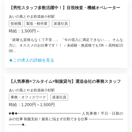
【男性スタッフ多数活躍中！】目視検査・機械オペレーター
あいの風とやま鉄道線小杉駅
技術職
製造・軽作業
派遣社員
時給：1,500円～
「経験も資格もなくて不安…」 「今の収入に満足できない…」 そんな
方に、オススメのお仕事です！！ ✓未経験・無資格でもOK ✓高時給15
00...
★この求人の詳細を見る
【人気事務×フルタイム×制服貸与】運送会社の事務スタッフ
あいの風とやま鉄道線小杉駅
事務・オフィスワーク
派遣社員
時給：1,200円～1,500円
■◆■━━━━━━━━━━━━━━━━━━ 人気事務！平日・日勤の
みの仕事 制服支給！服装に悩まず出勤できる仕事 ─────────────
─────■...