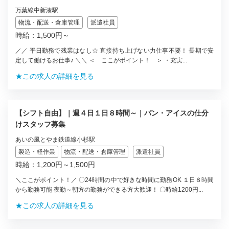
万葉線中新湊駅
物流・配送・倉庫管理
派遣社員
時給：1,500円～
／／ 平日勤務で残業はなし☆ 直接持ち上げない力仕事不要！ 長期で安
定して働けるお仕事♪ ＼＼ ＜ ここがポイント！ ＞ ・充実...
★この求人の詳細を見る
【シフト自由】｜週４日１日８時間～｜パン・アイスの仕分
けスタッフ募集
あいの風とやま鉄道線小杉駅
製造・軽作業
物流・配送・倉庫管理
派遣社員
時給：1,200円～1,500円
＼ここがポイント！／ 〇24時間の中で好きな時間に勤務OK １日８時間
から勤務可能 夜勤～朝方の勤務ができる方大歓迎！ 〇時給1200円...
★この求人の詳細を見る