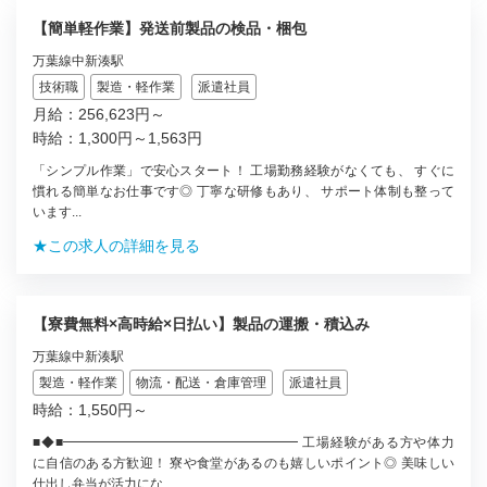
【簡単軽作業】発送前製品の検品・梱包
万葉線中新湊駅
技術職
製造・軽作業
派遣社員
月給：256,623円～
時給：1,300円～1,563円
「シンプル作業」で安心スタート！ 工場勤務経験がなくても、 すぐに
慣れる簡単なお仕事です◎ 丁寧な研修もあり、 サポート体制も整って
います...
★この求人の詳細を見る
【寮費無料×高時給×日払い】製品の運搬・積込み
万葉線中新湊駅
製造・軽作業
物流・配送・倉庫管理
派遣社員
時給：1,550円～
■◆■━━━━━━━━━━━━━━━━━━ 工場経験がある方や体力
に自信のある方歓迎！ 寮や食堂があるのも嬉しいポイント◎ 美味しい
仕出し弁当が活力にな...