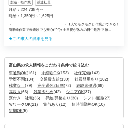
製造・軽作業
派遣社員
月給：224,738円～
時給：1,350円～1,625円
・････━━━━━━━━━━━････・ 1人でモクモクと作業ができる！
簡単軽作業で未経験でも安心(*^^)v 土日祝が休みの日中勤務で 無...
★この求人の詳細を見る
富山県の求人情報をこだわり条件で絞り込む
車通勤OK
(161)
未経験OK
(153)
社保完備
(143)
学歴不問
(134)
交通費支給
(130)
社員登用あり
(102)
残業なし
(79)
完全週休2日制
(72)
経験者優遇
(68)
高収入
(66)
残業少なめ
(42)
シニアOK
(37)
寮付き・社宅
(36)
昇給/昇格あり
(30)
シフト相談
(27)
ＷワークOK
(21)
賞与あり
(12)
短時間勤務OK
(10)
短期OK
(5)