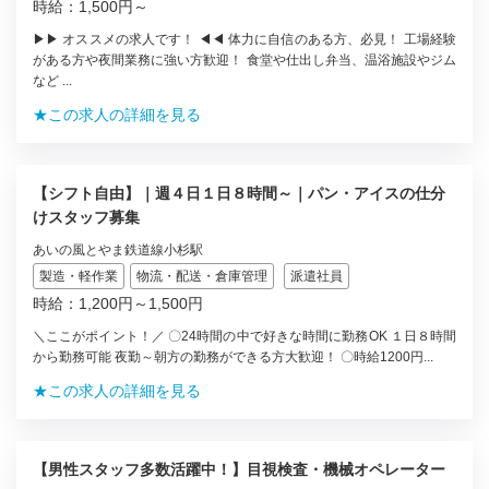
時給：1,500円～
▶▶ オススメの求人です！ ◀◀ 体力に自信のある方、必見！ 工場経験
がある方や夜間業務に強い方歓迎！ 食堂や仕出し弁当、温浴施設やジム
など ...
★この求人の詳細を見る
【シフト自由】｜週４日１日８時間～｜パン・アイスの仕分
けスタッフ募集
あいの風とやま鉄道線小杉駅
製造・軽作業
物流・配送・倉庫管理
派遣社員
時給：1,200円～1,500円
＼ここがポイント！／ 〇24時間の中で好きな時間に勤務OK １日８時間
から勤務可能 夜勤～朝方の勤務ができる方大歓迎！ 〇時給1200円...
★この求人の詳細を見る
【男性スタッフ多数活躍中！】目視検査・機械オペレーター