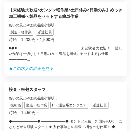
【未経験大歓迎×カンタン軽作業×土日休み×日勤のみ】めっき
加工機械へ製品をセットする簡単作業
あいの風とやま鉄道線小杉駅...
製造・軽作業
派遣社員
時給：1,200円～1,500円
■◆■━━━━━━━━━━━━━━━━━━ 未経験者大歓迎！！ 難し
い作業は一切なし！日勤のみ！ 製品を機械にセットするお仕事 ─────
───────...
★この求人の詳細を見る
検査・梱包スタッフ
あいの風とやま鉄道線小杉駅...
技術職
製造・軽作業
IT・通信系エンジニア
派遣社員
時給：1,450円～
◆―――――――◆―――――――◆ ダントツ人気！外国籍もOK！ ほ
とんどが未経験スタート★ 力仕事無しの検査・梱包のお仕事！ ◆――