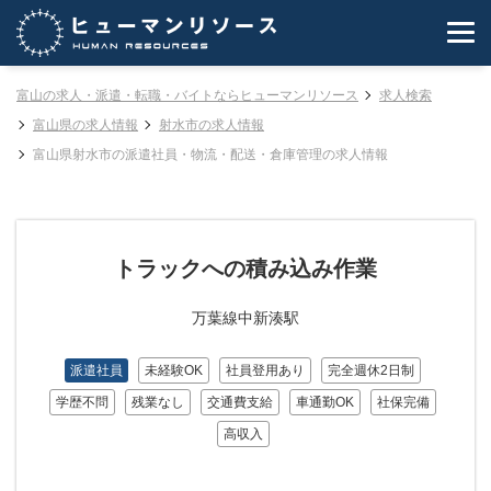
富山の求人・派遣・転職・バイトならヒューマンリソース
求人検索
富山県の求人情報
射水市の求人情報
富山県射水市の派遣社員・物流・配送・倉庫管理の求人情報
トラックへの積み込み作業
万葉線中新湊駅
派遣社員
未経験OK
社員登用あり
完全週休2日制
学歴不問
残業なし
交通費支給
車通勤OK
社保完備
高収入