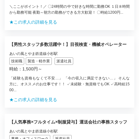
＼ここがポイント！／ 〇24時間の中で好きな時間に勤務OK １日８時間
から勤務可能 夜勤～朝方の勤務ができる方大歓迎！ 〇時給1200円...
★この求人の詳細を見る
【男性スタッフ多数活躍中！】目視検査・機械オペレーター
あいの風とやま鉄道線小杉駅
技術職
製造・軽作業
派遣社員
時給：1,500円～
「経験も資格もなくて不安…」 「今の収入に満足できない…」 そんな
方に、オススメのお仕事です！！ ✓未経験・無資格でもOK ✓高時給15
00...
★この求人の詳細を見る
【人気事務×フルタイム×制服貸与】運送会社の事務スタッフ
あいの風とやま鉄道線小杉駅
事務・オフィスワーク
派遣社員