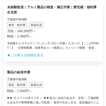
未経験歓迎｜アルミ製品の検査・矯正作業｜寮完備・福利厚
生充実
万葉線中新湊駅
製造・軽作業
派遣社員
月給：240,000円～
時給：1,450円～
未経験からスキルアップしたい方 ぜひご応募ください◎ 【ここがPOIN
T！】 ・交替制勤務（深夜帯あり）×残業なしでメリハリ勤務 ・食堂...
★この求人の詳細を見る
製品の結束作業
万葉線中新湊駅
製造・軽作業
派遣社員
時給：1,500円～
▶▶ オススメの求人です！ ◀◀ 体力に自信のある方、必見！ 工場経験
がある方や夜間業務に強い方歓迎！ 食堂や仕出し弁当、温浴施設やジム