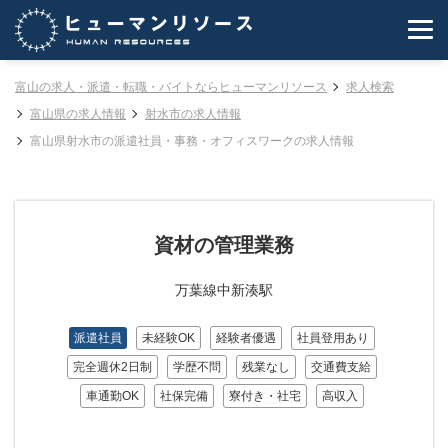
富山の求人・派遣・転職・バイトならヒューマンリソース
求人検索
富山県の求人情報
射水市の求人情報
富山県射水市の派遣社員・事務・オフィスワークの求人情報
資材の管理業務
万葉線中新湊駅
派遣社員
未経験OK
経験者優遇
社員登用あり
完全週休2日制
学歴不問
残業なし
交通費支給
車通勤OK
社保完備
寮付き・社宅
高収入