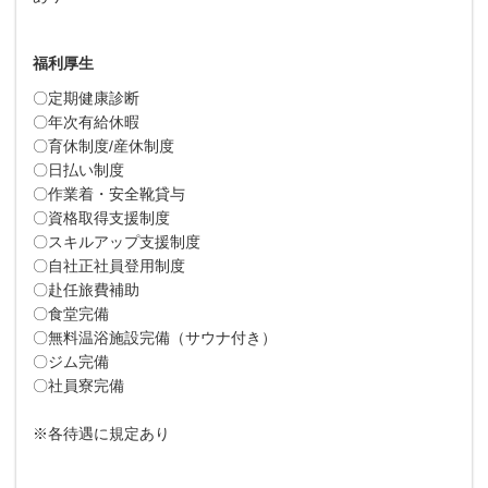
福利厚生
〇定期健康診断
〇年次有給休暇
〇育休制度/産休制度
〇日払い制度
〇作業着・安全靴貸与
〇資格取得支援制度
〇スキルアップ支援制度
〇自社正社員登用制度
〇赴任旅費補助
〇食堂完備
〇無料温浴施設完備（サウナ付き）
〇ジム完備
〇社員寮完備
※各待遇に規定あり