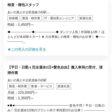
検査・梱包スタッフ
あいの風とやま鉄道線小杉駅...
技術職
製造・軽作業
IT・通信系エンジニア
派遣社員
時給：1,450円～
◆―――――――◆―――――――◆ ダントツ人気！外国籍もOK！ ほ
とんどが未経験スタート★ 力仕事無しの検査・梱包のお仕事！ ◆――
―――――...
★この求人の詳細を見る
【平日・日勤ｘ完全週休2日×髪色自由】搬入車両の受付、清
掃作業
あいの風とやま鉄道線小杉駅
製造・軽作業
飲食・サービス
派遣社員
月給：225,000円～
時給：1,350円～
■◆■━━━━━━━━━━━━━━━━━━ 髪色不問！平日・日勤の
み！ 完全週休2日制のプラント内で 車両受付のお仕事！ ─────────