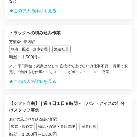
など ...
★この求人の詳細を見る
トラックへの積み込み作業
万葉線中新湊駅
物流・配送・倉庫管理
派遣社員
時給：1,500円～
／／ 平日勤務で残業はなし☆ 直接持ち上げない力仕事不要！ 長期で安
定して働けるお仕事♪ ＼＼ ＜ ここがポイント！ ＞ ・充実...
★この求人の詳細を見る
【シフト自由】｜週４日１日８時間～｜パン・アイスの仕分
けスタッフ募集
あいの風とやま鉄道線小杉駅
製造・軽作業
物流・配送・倉庫管理
派遣社員
時給：1,200円～1,500円