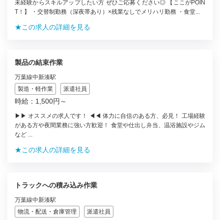
未経験からスキルアップしたい方 ぜひご応募ください◎ 【ここがPOIN
T！】 ・交替制勤務（深夜帯あり）×残業なしでメリハリ勤務 ・食堂...
★この求人の詳細を見る
製品の結束作業
万葉線中新湊駅
製造・軽作業
派遣社員
時給：1,500円～
▶▶ オススメの求人です！ ◀◀ 体力に自信のある方、必見！ 工場経験
がある方や夜間業務に強い方歓迎！ 食堂や仕出し弁当、温浴施設やジム
など ...
★この求人の詳細を見る
トラックへの積み込み作業
万葉線中新湊駅
物流・配送・倉庫管理
派遣社員