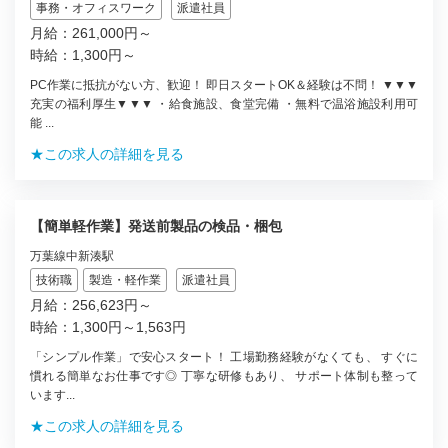
事務・オフィスワーク
派遣社員
月給：261,000円～
時給：1,300円～
PC作業に抵抗がない方、歓迎！ 即日スタートOK＆経験は不問！ ▼▼▼
充実の福利厚生▼▼▼ ・給食施設、食堂完備 ・無料で温浴施設利用可
能 ...
★この求人の詳細を見る
【簡単軽作業】発送前製品の検品・梱包
万葉線中新湊駅
技術職
製造・軽作業
派遣社員
月給：256,623円～
時給：1,300円～1,563円
「シンプル作業」で安心スタート！ 工場勤務経験がなくても、 すぐに
慣れる簡単なお仕事です◎ 丁寧な研修もあり、 サポート体制も整って
います...
★この求人の詳細を見る