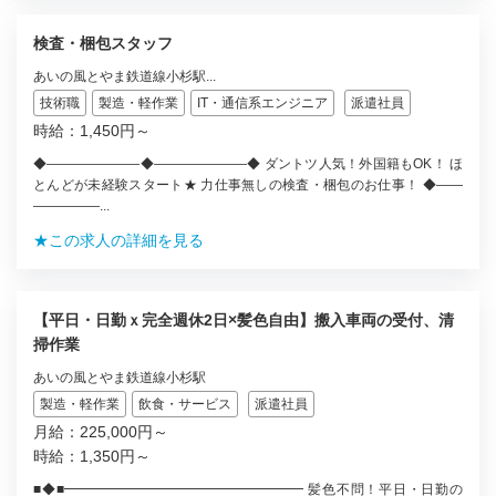
検査・梱包スタッフ
あいの風とやま鉄道線小杉駅...
技術職
製造・軽作業
IT・通信系エンジニア
派遣社員
時給：1,450円～
◆―――――――◆―――――――◆ ダントツ人気！外国籍もOK！ ほ
とんどが未経験スタート★ 力仕事無しの検査・梱包のお仕事！ ◆――
―――――...
★この求人の詳細を見る
【平日・日勤ｘ完全週休2日×髪色自由】搬入車両の受付、清
掃作業
あいの風とやま鉄道線小杉駅
製造・軽作業
飲食・サービス
派遣社員
月給：225,000円～
時給：1,350円～
■◆■━━━━━━━━━━━━━━━━━━ 髪色不問！平日・日勤の