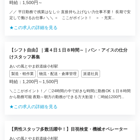
時給：1,500円～
／／ 平日勤務で残業はなし☆ 直接持ち上げない力仕事不要！ 長期で安
定して働けるお仕事♪ ＼＼ ＜ ここがポイント！ ＞ ・充実...
★この求人の詳細を見る
【シフト自由】｜週４日１日８時間～｜パン・アイスの仕分
けスタッフ募集
あいの風とやま鉄道線小杉駅
製造・軽作業
物流・配送・倉庫管理
派遣社員
時給：1,200円～1,500円
＼ここがポイント！／ 〇24時間の中で好きな時間に勤務OK １日８時間
から勤務可能 夜勤～朝方の勤務ができる方大歓迎！ 〇時給1200円...
★この求人の詳細を見る
【男性スタッフ多数活躍中！】目視検査・機械オペレーター
あいの風とやま鉄道線小杉駅