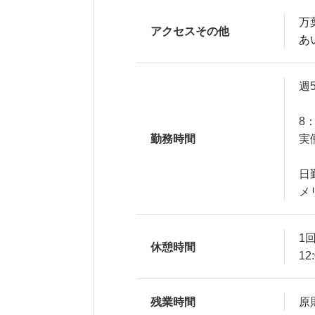
万
アクセスその他
あ
週
8：
勤務時間
実
日
メ
1回
休憩時間
12
残業時間
原