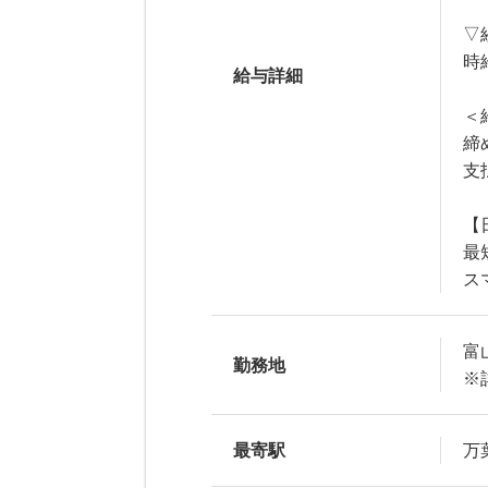
▽
時給
給与詳細
＜
締
支
【
最
ス
富
勤務地
※
最寄駅
万