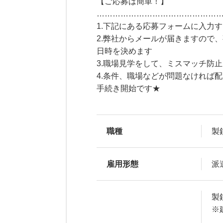
【ご応募は簡単！】
………………………………………
1.下記にある応募フォームに入力
2.弊社からメールが届きますので
日時を決めます
3.職場見学をして、ミスマッチ防
4.条件、職場などが問題なければ
手続き開始です★
職種
製
雇用形態
派
製
※