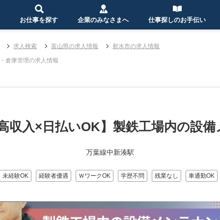
お仕事を探す
企業のみなさまへ
仕事探しのお手伝い
求人検索
富山県の求人情報
射水市の求人情報
・倉庫管理の求人情報
高収入×日払いOK】製鉄工場内の設
万葉線中新湊駅
未経験OK
経験者優遇
ＷワークOK
学歴不問
残業なし
車通勤OK