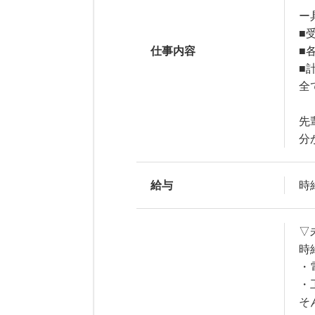
ー
■
仕事内容
■
■
全
先
分
給与
時給
▽
時給
・
・
そ