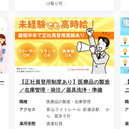
け取り可...
ー
【正社員登用制度あり】医療品の製造
／在庫管理・発注／器具洗浄・準備
職種
医療品の製造・在庫管理
職
アクセス
富山ライトレール 岩瀬浜駅 か
ア
ら 徒歩５分
雇用形態
派遣社員
雇