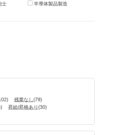
能士
半導体製品製造
102)
残業なし
(79)
6)
昇給/昇格あり
(30)