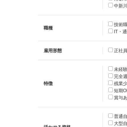
中新
技術
職種
IT・
雇用形態
正社
未経験
完全週
特徴
残業
短期O
賞与
普通
大型