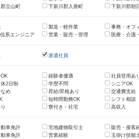
川郡立山町
下新川郡入善町
下新川郡朝
職
製造・軽作業
事務・オフ
通信系エンジニア
営業・販売・管理
医療・介護
員
派遣社員
OK
経験者優遇
社員登用あ
休2日制
学歴不問
シニアOK
少なめ
昇給/昇格あり
交通費支給
K
短時間勤務OK
シフト相談
あり
寮付き・社宅
高収入
自動車免許
宅地建物取引士
販売・接客
自動車免許
営業経験
玉掛け技能