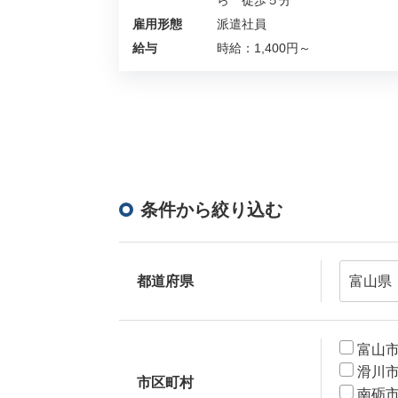
ら 徒歩５分
雇用形態
派遣社員
給与
時給：1,400円～
条件から絞り込む
都道府県
富山
滑川
市区町村
南砺