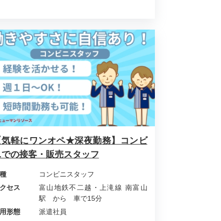
【気軽にワンオペ★深夜勤務】コンビ
ニでの接客・販売スタッフ
種
コンビニスタッフ
クセス
富山地鉄不二越・上滝線 南富山
駅 から 車で15分
用形態
派遣社員