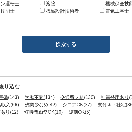
ーン運転士
溶接
機械保全技
体技能士
機械設計技術者
電気工事士
絞り込む
完備
(143)
学歴不問
(134)
交通費支給
(130)
社員登用あり
(
高収入
(66)
残業少なめ
(42)
シニアOK
(37)
寮付き・社宅
(3
与あり
(12)
短時間勤務OK
(10)
短期OK
(5)