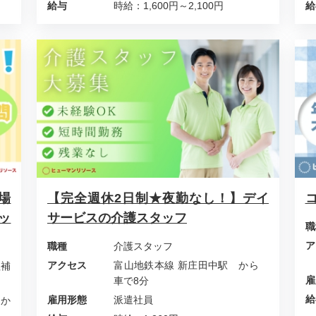
給与
時給：1,600円～2,100円
給
場
【完全週休2日制★夜勤なし！】デイ
ッ
サービスの介護スタッフ
職
ア
職種
介護スタッフ
アクセス
富山地鉄本線 新庄田中駅 から
理補
雇
車で8分
給
雇用形態
派遣社員
 か