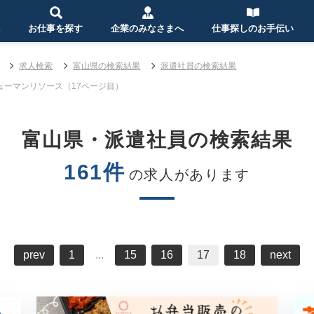
お仕事を探す
企業のみなさまへ
仕事探しのお手伝い
求人検索
富山県の検索結果
派遣社員の検索結果
ューマンリソース（17ページ目）
富山県・派遣社員の検索結果
161件
の求人があります
prev
1
...
15
16
17
18
next