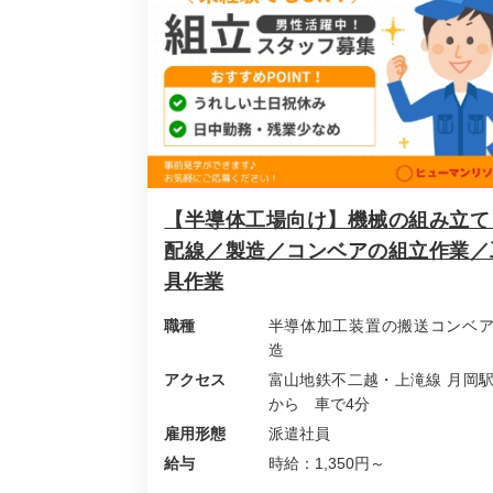
【半導体工場向け】機械の組み立て
配線／製造／コンベアの組立作業／
具作業
職種
半導体加工装置の搬送コンベ
造
アクセス
富山地鉄不二越・上滝線 月
から 車で4分
雇用形態
派遣社員
給与
時給：1,350円～