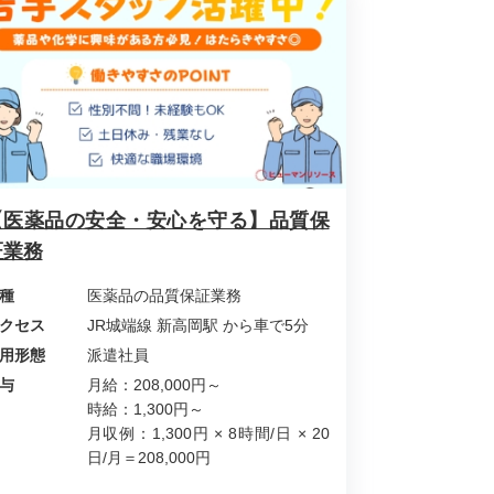
【医薬品の安全・安心を守る】品質保
証業務
種
医薬品の品質保証業務
クセス
JR城端線 新高岡駅 から車で5分
用形態
派遣社員
与
月給：208,000円～
時給：1,300円～
月収例：1,300円 × 8時間/日 × 20
日/月＝208,000円