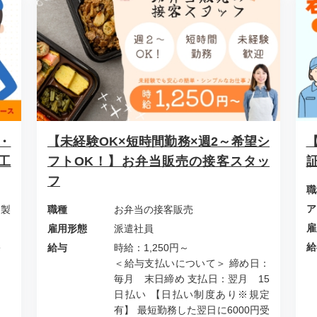
・
【未経験OK×短時間勤務×週2～希望シ
工
フトOK！】お弁当販売の接客スタッ
フ
職
ア
ア製
職種
お弁当の接客販売
雇
雇用形態
派遣社員
岡駅
給
給与
時給：1,250円～
＜給与支払いについて＞ 締め日：
毎月 末日締め 支払日：翌月 15
日払い 【日払い制度あり※規定
有】 最短勤務した翌日に6000円受