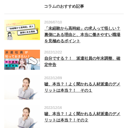
コラムのおすすめ記事
2026/07/10
「未経験から高時給」の求人って怪しい？
裏側にある理由と、本当に働きやすい職場
を見極めるポイント
2022/12/22
自分でする？！ 派遣社員の年末調整、確
定申告
2022/12/09
嘘、本当？！よく聞かれる人材派遣のデメ
リットは本当？！ その１
2022/12/16
嘘、本当？！よく聞かれる人材派遣のデメ
リットは本当？！その２