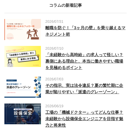
コラムの新着記事
2026/07/31
離職を防ぐ！「3ヶ月の壁」を乗り越えるマ
ネジメント術
2026/07/10
「未経験から高時給」の求人って怪しい？
裏側にある理由と、本当に働きやすい職場
を見極めるポイント
2026/07/03
その指示、実は法令違反？夏の繁忙期に企
業が陥りやすい「派遣のグレーゾーン」
2026/06/19
工場の「機械ドクター」ってどんな仕事？
未経験から設備保全エンジニアを目指す魅
力と将来性