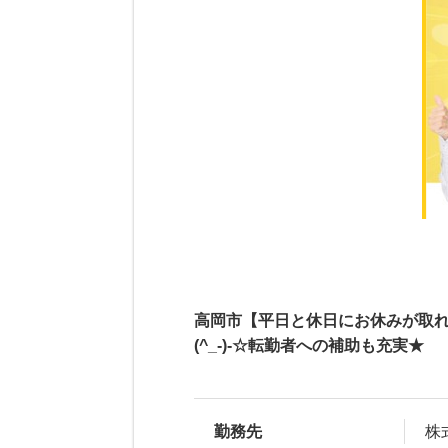
高岡市【平日と休日にお休みが取
(^_-)-☆転勤者への補助も充実★
勤務先
株