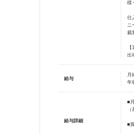
様
仕
ニ
裁
【
出
月給
給与
年収
■月
（
給与詳細
■