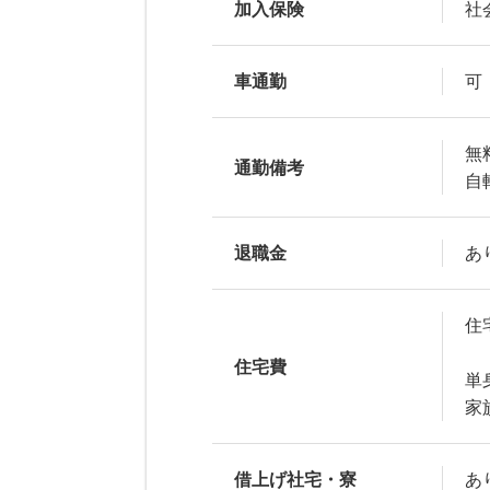
加入保険
社
車通勤
可
無
通勤備考
自
退職金
あ
住
住宅費
単
家
借上げ社宅・寮
あ