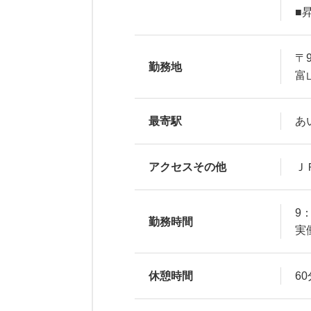
■
〒9
勤務地
富
最寄駅
あ
アクセスその他
Ｊ
9：
勤務時間
実
休憩時間
60