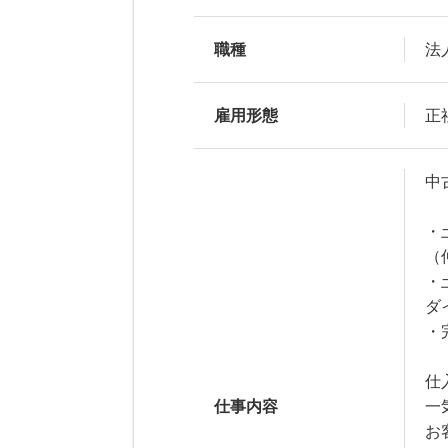
職種
法
雇用形態
正
中
・
（
・
ダ
・
仕
仕事内容
一
お