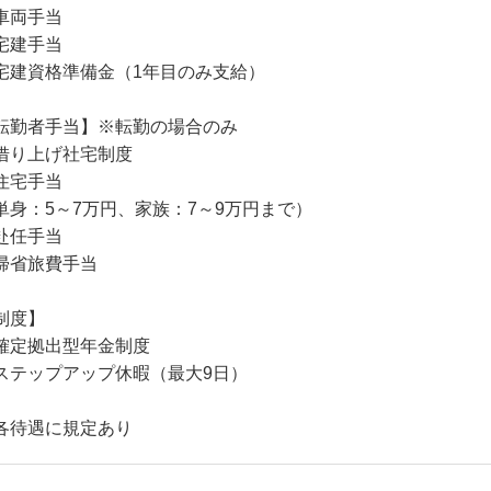
車両手当
宅建手当
宅建資格準備金（1年目のみ支給）
転勤者手当】※転勤の場合のみ
借り上げ社宅制度
住宅手当
単身：5～7万円、家族：7～9万円まで）
赴任手当
帰省旅費手当
制度】
確定拠出型年金制度
ステップアップ休暇（最大9日）
各待遇に規定あり