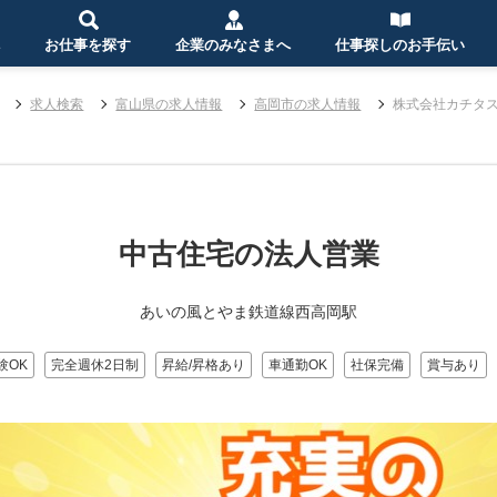
お仕事を探す
企業のみなさまへ
仕事探しのお手伝い
求人検索
富山県の求人情報
高岡市の求人情報
株式会社カチタ
中古住宅の法人営業
あいの風とやま鉄道線西高岡駅
験OK
完全週休2日制
昇給/昇格あり
車通勤OK
社保完備
賞与あり