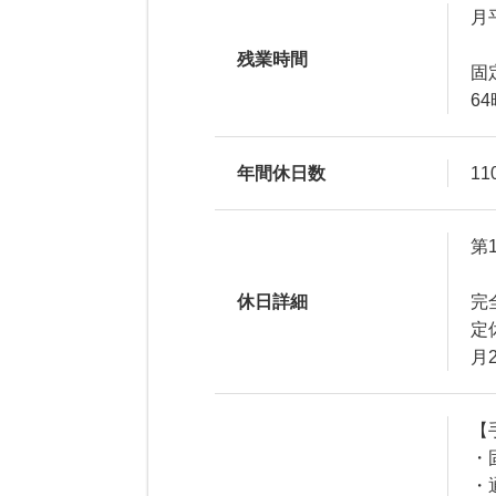
月
残業時間
固
6
年間休日数
11
第
休日詳細
完
定
月
【
・
・