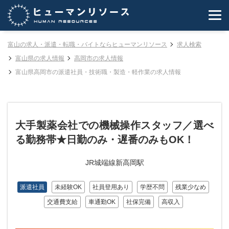
富山の求人・派遣・転職・バイトならヒューマンリソース
求人検索
富山県の求人情報
高岡市の求人情報
富山県高岡市の派遣社員・技術職・製造・軽作業の求人情報
大手製薬会社での機械操作スタッフ／選べ
る勤務帯★日勤のみ・遅番のみもOK！
JR城端線新高岡駅
派遣社員
未経験OK
社員登用あり
学歴不問
残業少なめ
交通費支給
車通勤OK
社保完備
高収入