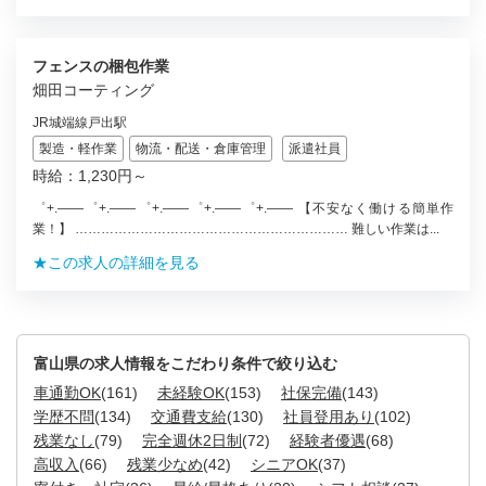
フェンスの梱包作業
畑田コーティング
JR城端線戸出駅
製造・軽作業
物流・配送・倉庫管理
派遣社員
時給：1,230円～
゜+.――゜+.――゜+.――゜+.――゜+.―― 【不安なく働ける簡単作
業！】 ……………………………………………………… 難しい作業は...
★この求人の詳細を見る
富山県の求人情報をこだわり条件で絞り込む
車通勤OK
(161)
未経験OK
(153)
社保完備
(143)
学歴不問
(134)
交通費支給
(130)
社員登用あり
(102)
残業なし
(79)
完全週休2日制
(72)
経験者優遇
(68)
高収入
(66)
残業少なめ
(42)
シニアOK
(37)