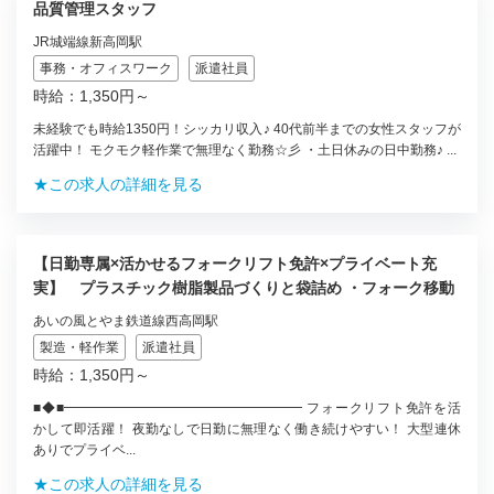
品質管理スタッフ
JR城端線新高岡駅
事務・オフィスワーク
派遣社員
時給：1,350円～
未経験でも時給1350円！シッカリ収入♪ 40代前半までの女性スタッフが
活躍中！ モクモク軽作業で無理なく勤務☆彡 ・土日休みの日中勤務♪ ...
★この求人の詳細を見る
【日勤専属×活かせるフォークリフト免許×プライベート充
実】 プラスチック樹脂製品づくりと袋詰め ・フォーク移動
あいの風とやま鉄道線西高岡駅
製造・軽作業
派遣社員
時給：1,350円～
■◆■━━━━━━━━━━━━━━━━━━ フォークリフト免許を活
かして即活躍！ 夜勤なしで日勤に無理なく働き続けやすい！ 大型連休
ありでプライベ...
★この求人の詳細を見る