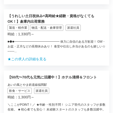
【うれしい土日祝休み×高時給★経験・資格がなくても
OK！】倉庫内出荷業務
製造・軽作業
物流・配送・倉庫管理
派遣社員
時給：1,330円～
■◆■━━━━━━━━━━━━━━━ 体力に自信のある方歓迎！ GW・
お盆・正月などの長期休みあり！ 食堂や仕出し弁当があるのも嬉しい☆
───...
★この求人の詳細を見る
【50代〜70代も元気に活躍中！】ホテル清掃＆フロント
あいの風とやま鉄道線福岡駅
飲食・サービス
派遣社員
時給：1,300円～
＼ここがPOINT！／ ★年齢・性別不問！ シニア世代のスタッフが多数
在籍。 ★初心者でも安心！ 未経験スタートのスタッフも多数活躍中。