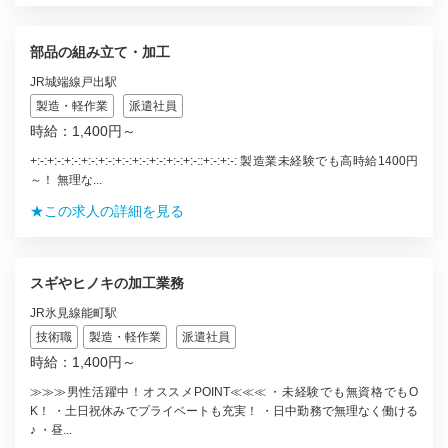
部品の組み立て・加工
JR城端線戸出駅
製造・軽作業
派遣社員
時給：1,400円～
+:-:+:-:+:-:+:-:+:-:+:-:+:-:+:-:+:-:+:-::+:-:+:-: 製造業未経験でも高時給1400円
～！ 無理な...
★この求人の詳細を見る
スギやヒノキの加工業務
JR氷見線能町駅
技術職
製造・軽作業
派遣社員
時給：1,400円～
≫≫≫男性活躍中！オススメPOINT≪≪≪ ・未経験でも無資格でもO
K！ ・土日祝休みでプライベートも充実！ ・日中勤務で無理なく働ける
♪ ・昼...