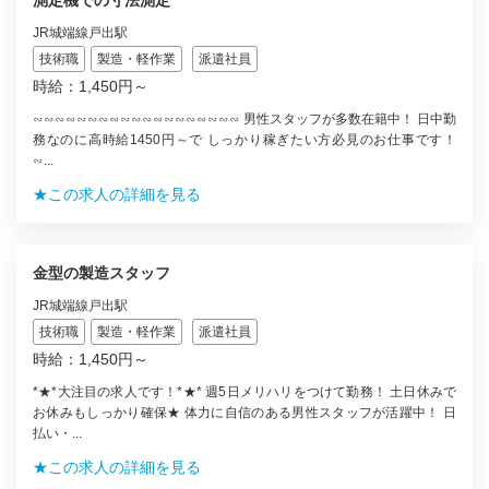
JR城端線戸出駅
技術職
製造・軽作業
派遣社員
時給：1,450円～
∽∽∽∽∽∽∽∽∽∽∽∽∽∽∽∽∽∽∽ 男性スタッフが多数在籍中！ 日中勤
務なのに高時給1450円～で しっかり稼ぎたい方必見のお仕事です！
∽...
★この求人の詳細を見る
金型の製造スタッフ
JR城端線戸出駅
技術職
製造・軽作業
派遣社員
時給：1,450円～
*★*大注目の求人です！*★* 週5日メリハリをつけて勤務！ 土日休みで
お休みもしっかり確保★ 体力に自信のある男性スタッフが活躍中！ 日
払い・...
★この求人の詳細を見る