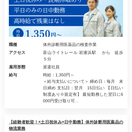
職種
体外診断用医薬品の検査作業
アクセス
富山ライトレール 岩瀬浜駅 から 徒歩
５分
雇用形態
派遣社員
給与
時給：1,350円～
＜給与支払いについて＞ 締め日：毎月 末
日締め 支払日：翌月 15日払い 【日払い
制度あり※規定有】 最短勤務した翌日に6
000円受け取り可...
【経験者歓迎！×土日祝休み×日中勤務】体外診断用医薬品の
物流業務