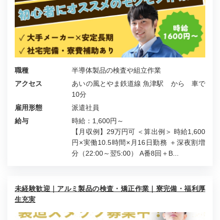
職種
半導体製品の検査や組立作業
アクセス
あいの風とやま鉄道線 魚津駅 から 車で
10分
雇用形態
派遣社員
給与
時給：1,600円～
【月収例】29万円可 ＜算出例＞ 時給1,600
円×実働10.5時間×月16日勤務 ＋深夜割増
分（22:00～翌5:00） A番8回＋B...
未経験歓迎｜アルミ製品の検査・矯正作業｜寮完備・福利厚
生充実