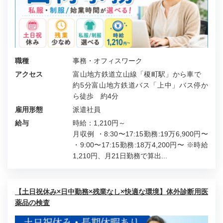
職種
事務・オフィスワーク
アクセス
富山地方鉄道立山線「榎町駅」から車で
約5分富山地方鉄道バス「上中」バス停か
ら徒歩 約4分
雇用形態
派遣社員
給与
時給：1,210円～
月収例 ・8:30〜17:15勤務:19万6,900円〜
・9:00〜17:15勤務:18万4,200円〜 ※時給
1,210円、月21日勤務で算出...
【土日祝休み×日中勤務×残業なし×快適な環境】体外診断用医
薬品の検査