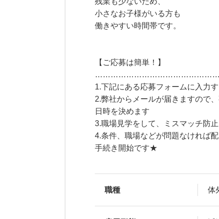
残業も少ないため、
小さなお子様がいる方も
働きやすい時間帯です。
【ご応募は簡単！】
………………………………………
1.下記にある応募フォームに入力
2.弊社からメールが届きますので
日時を決めます
3.職場見学をして、ミスマッチ防
4.条件、職場などが問題なければ
手続き開始です★
職種
体