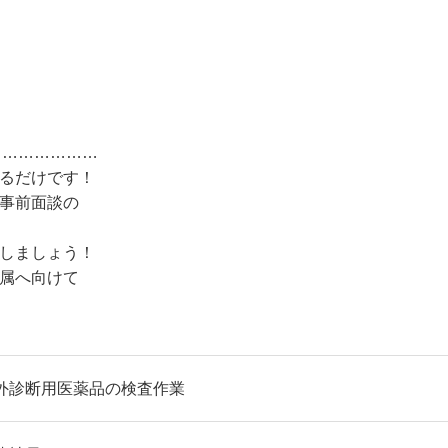
…………………
するだけです！
、事前面談の
止しましょう！
配属へ向けて
外診断用医薬品の検査作業