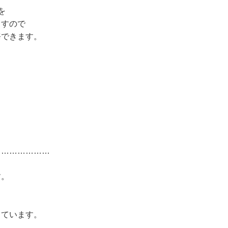
を
ますので
務できます。
…………………
、
す。
しています。