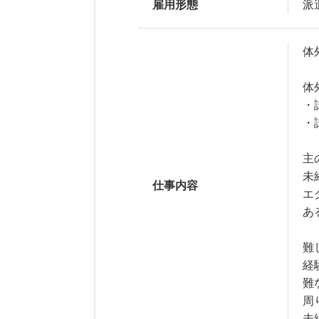
雇用形態
派
体
体
・
・
主
未
仕事内容
エ
あ
難
経
難
周
未