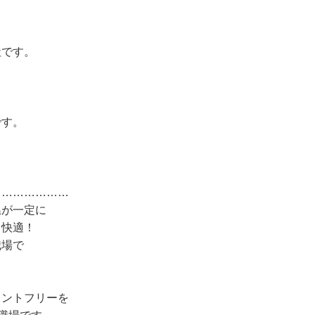
社です。
です。
…………………
温が一定に
も快適！
職場で
メントフリーを