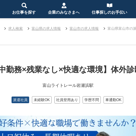
お仕事を探す
企業のみなさまへ
仕事探しのお手伝い
求人検索
富山県の求人情報
富山市の求人情報
富山県富山市の
中勤務×残業なし×快適な環境】体外
富山ライトレール岩瀬浜駅
派遣社員
未経験OK
社員登用あり
学歴不問
車通勤OK