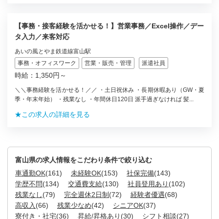
【事務・接客経験を活かせる！】営業事務／Excel操作／デー
タ入力／来客対応
あいの風とやま鉄道線富山駅
事務・オフィスワーク
営業・販売・管理
派遣社員
時給：1,350円～
＼＼事務経験を活かせる！／／ ・土日祝休み ・長期休暇あり（GW・夏
季・年末年始） ・残業なし ・年間休日120日 派手過ぎなければ 髪...
★この求人の詳細を見る
富山県の求人情報をこだわり条件で絞り込む
車通勤OK
(161)
未経験OK
(153)
社保完備
(143)
学歴不問
(134)
交通費支給
(130)
社員登用あり
(102)
残業なし
(79)
完全週休2日制
(72)
経験者優遇
(68)
高収入
(66)
残業少なめ
(42)
シニアOK
(37)
寮付き・社宅
(36)
昇給/昇格あり
(30)
シフト相談
(27)