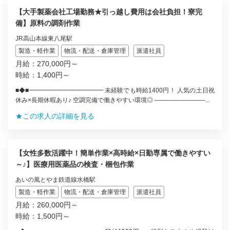
【大手製薬会社工場勤務★引っ越し費用は会社負担！寮完
備】原料の調剤作業
JR高山本線東八尾駅
製造・軽作業
物流・配送・倉庫管理
派遣社員
月給：270,000円～
時給：1,400円～
■◆■━━━━━━━━━━━━ 未経験でも時給1400円！ 人気の土日祝
休み×長期休暇あり♪ 空調完備で働きやすい環境◎ ───────────...
★この求人の詳細を見る
【女性多数活躍中！簡単作業×高時給×日勤専属で働きやすい
～♪】医療用医薬品の検査・梱包作業
あいの風とやま鉄道線水橋駅
製造・軽作業
物流・配送・倉庫管理
派遣社員
月給：260,000円～
時給：1,500円～