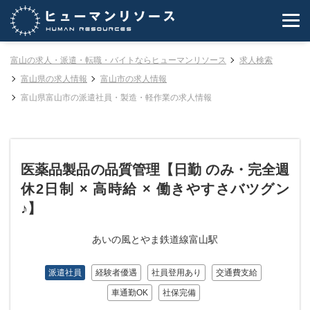
富山の求人・派遣・転職・バイトならヒューマンリソース
求人検索
富山県の求人情報
富山市の求人情報
富山県富山市の派遣社員・製造・軽作業の求人情報
医薬品製品の品質管理【日勤 のみ・完全週
休2日制 × 高時給 × 働きやすさバツグン
♪】
あいの風とやま鉄道線富山駅
派遣社員
経験者優遇
社員登用あり
交通費支給
車通勤OK
社保完備