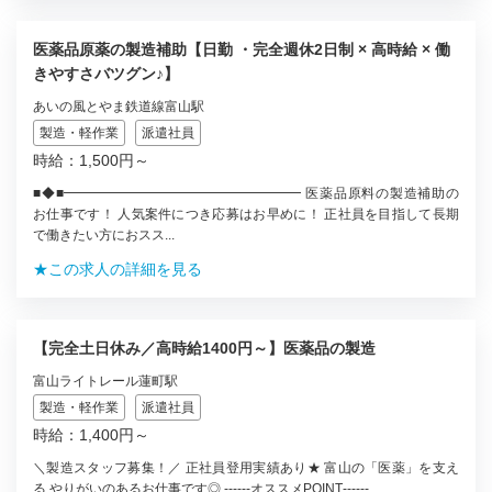
医薬品原薬の製造補助【日勤 ・完全週休2日制 × 高時給 × 働
きやすさバツグン♪】
あいの風とやま鉄道線富山駅
製造・軽作業
派遣社員
時給：1,500円～
■◆■━━━━━━━━━━━━━━━━━━ 医薬品原料の製造補助の
お仕事です！ 人気案件につき応募はお早めに！ 正社員を目指して長期
で働きたい方におスス...
★この求人の詳細を見る
【完全土日休み／高時給1400円～】医薬品の製造
富山ライトレール蓮町駅
製造・軽作業
派遣社員
時給：1,400円～
＼製造スタッフ募集！／ 正社員登用実績あり★ 富山の「医薬」を支え
る やりがいのあるお仕事です◎ ‐‐‐‐‐‐オススメPOINT‐‐‐‐‐‐...