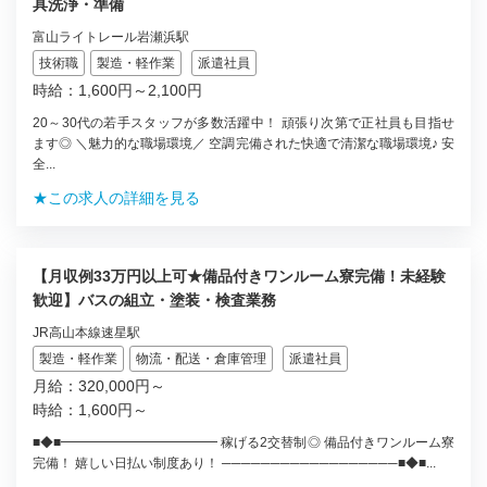
具洗浄・準備
富山ライトレール岩瀬浜駅
技術職
製造・軽作業
派遣社員
時給：1,600円～2,100円
20～30代の若手スタッフが多数活躍中！ 頑張り次第で正社員も目指せ
ます◎ ＼魅力的な職場環境／ 空調完備された快適で清潔な職場環境♪ 安
全...
★この求人の詳細を見る
【月収例33万円以上可★備品付きワンルーム寮完備！未経験
歓迎】バスの組立・塗装・検査業務
JR高山本線速星駅
製造・軽作業
物流・配送・倉庫管理
派遣社員
月給：320,000円～
時給：1,600円～
■◆■━━━━━━━━━━━━ 稼げる2交替制◎ 備品付きワンルーム寮
完備！ 嬉しい日払い制度あり！ ──────────────────■◆■...