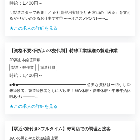
時給：1,400円～
＼製造スタッフ募集！／ 正社員登用実績あり★ 富山の「医薬」を支え
る やりがいのあるお仕事です◎ ‐‐‐‐‐‐オススメPOINT‐‐‐‐‐‐...
★この求人の詳細を見る
【資格不要×日払い×3交代制】特殊工業繊維の製造作業
JR高山本線笹津駅
製造・軽作業
派遣社員
時給：1,400円～
■◆■━━━━━━━━━━━━━━━━━━ 必要な資格は一切なし◎
未経験者、製造経験者ともに大歓迎！ GW休暇・夏季休暇・年末年始休
暇あり♪ ────...
★この求人の詳細を見る
【駅近×寮付き×フルタイム】寿司店での調理と接客
あいの風とやま鉄道線富山駅