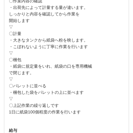
〇作業内容の確認
・出荷先によって計量する量が違います。
しっかりと内容を確認してから作業を
開始します
▽
〇計量
・大きなタンクから紙袋へ粉を映します。
・こぼれないように丁寧に作業を行います
▽
〇梱包
・紙袋に規定量をいれ、紙袋の口を専用機械
で閉じます。
▽
〇パレットに並べる
・梱包した袋をパレットの上に並べます
▽
〇上記作業の繰り返しです
1日に紙袋100個程度の作業を行います
給与