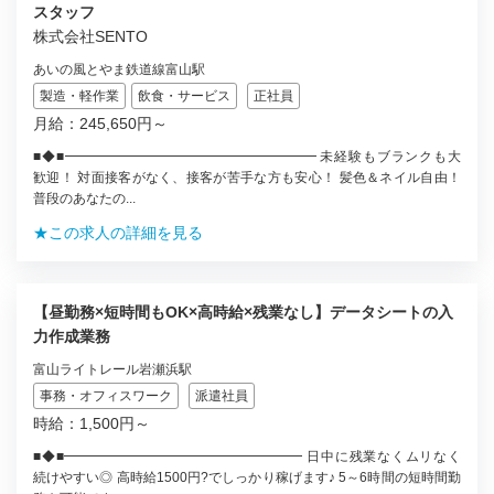
スタッフ
株式会社SENTO
あいの風とやま鉄道線富山駅
製造・軽作業
飲食・サービス
正社員
月給：245,650円～
■◆■━━━━━━━━━━━━━━━━━━━ 未経験もブランクも大
歓迎！ 対面接客がなく、接客が苦手な方も安心！ 髪色＆ネイル自由！
普段のあなたの...
★この求人の詳細を見る
【昼勤務×短時間もOK×高時給×残業なし】データシートの入
力作成業務
富山ライトレール岩瀬浜駅
事務・オフィスワーク
派遣社員
時給：1,500円～
■◆■━━━━━━━━━━━━━━━━━━ 日中に残業なくムリなく
続けやすい◎ 高時給1500円?でしっかり稼げます♪ 5～6時間の短時間勤