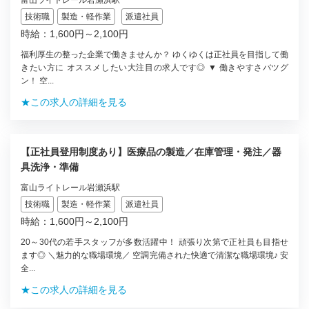
技術職
製造・軽作業
派遣社員
時給：1,600円～2,100円
福利厚生の整った企業で働きませんか？ ゆくゆくは正社員を目指して働
きたい方に オススメしたい大注目の求人です◎ ▼ 働きやすさバツグ
ン！ 空...
★この求人の詳細を見る
【正社員登用制度あり】医療品の製造／在庫管理・発注／器
具洗浄・準備
富山ライトレール岩瀬浜駅
技術職
製造・軽作業
派遣社員
時給：1,600円～2,100円
20～30代の若手スタッフが多数活躍中！ 頑張り次第で正社員も目指せ
ます◎ ＼魅力的な職場環境／ 空調完備された快適で清潔な職場環境♪ 安
全...
★この求人の詳細を見る