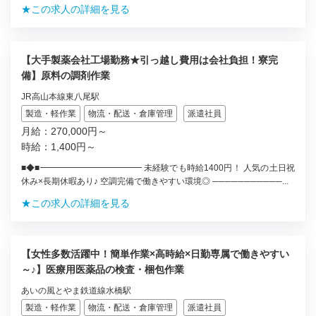
★この求人の詳細を見る
【大手製薬会社工場勤務★引っ越し費用は会社負担！寮完
備】原料の調剤作業
JR高山本線東八尾駅
製造・軽作業
物流・配送・倉庫管理
派遣社員
月給：270,000円～
時給：1,400円～
■◆■━━━━━━━━━━━━ 未経験でも時給1400円！ 人気の土日祝
休み×長期休暇あり♪ 空調完備で働きやすい環境◎ ───────────...
★この求人の詳細を見る
【女性多数活躍中！簡単作業×高時給×日勤専属で働きやすい
～♪】医療用医薬品の検査・梱包作業
あいの風とやま鉄道線水橋駅
製造・軽作業
物流・配送・倉庫管理
派遣社員