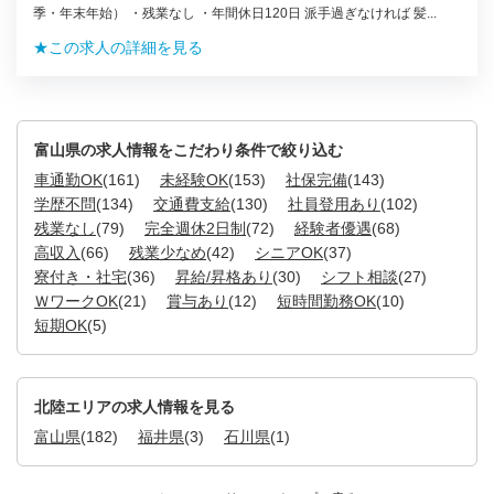
季・年末年始） ・残業なし ・年間休日120日 派手過ぎなければ 髪...
★この求人の詳細を見る
富山県の求人情報をこだわり条件で絞り込む
車通勤OK
(161)
未経験OK
(153)
社保完備
(143)
学歴不問
(134)
交通費支給
(130)
社員登用あり
(102)
残業なし
(79)
完全週休2日制
(72)
経験者優遇
(68)
高収入
(66)
残業少なめ
(42)
シニアOK
(37)
寮付き・社宅
(36)
昇給/昇格あり
(30)
シフト相談
(27)
ＷワークOK
(21)
賞与あり
(12)
短時間勤務OK
(10)
短期OK
(5)
北陸エリアの求人情報を見る
富山県
(182)
福井県
(3)
石川県
(1)