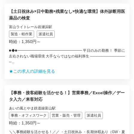
【土日祝休み×日中勤務×残業なし×快適な環境】体外診断用医
薬品の検査
富山ライトレール岩瀬浜駅
製造・軽作業
派遣社員
時給：1,350円～
■◆■━━━━━━━━━━━━━━━━━━ 平日のみの勤務！ 季節に
左右されない職場環境 大手ならではなの福利厚生 ─────────────
─...
★この求人の詳細を見る
【事務・接客経験を活かせる！】営業事務／Excel操作／デー
タ入力／来客対応
あいの風とやま鉄道線富山駅
事務・オフィスワーク
営業・販売・管理
派遣社員
時給：1,350円～
＼＼事務経験を活かせる！／／ ・土日祝休み ・長期休暇あり（GW・夏