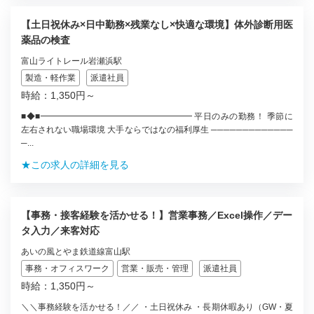
【土日祝休み×日中勤務×残業なし×快適な環境】体外診断用医
薬品の検査
富山ライトレール岩瀬浜駅
製造・軽作業
派遣社員
時給：1,350円～
■◆■━━━━━━━━━━━━━━━━━━ 平日のみの勤務！ 季節に
左右されない職場環境 大手ならではなの福利厚生 ─────────────
─...
★この求人の詳細を見る
【事務・接客経験を活かせる！】営業事務／Excel操作／デー
タ入力／来客対応
あいの風とやま鉄道線富山駅
事務・オフィスワーク
営業・販売・管理
派遣社員
時給：1,350円～
＼＼事務経験を活かせる！／／ ・土日祝休み ・長期休暇あり（GW・夏