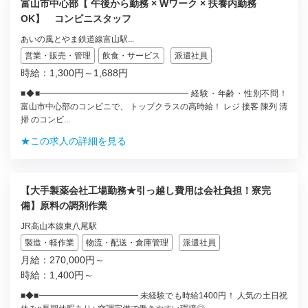
富山市中心部【 午後から勤務 × Wワーク × 扶養内勤務
OK】 コンビニスタッフ
あいの風とやま鉄道線富山駅...
営業・販売・管理
飲食・サービス
派遣社員
時給：1,300円～1,688円
■◆■━━━━━━━━━━━━━━━━━━ 経験・年齢・性別不問！
富山市中心部のコンビニで、 トップクラスの高時給！ レジ 接客 陳列 清
掃 のコンビ...
★この求人の詳細を見る
【大手製薬会社工場勤務★引っ越し費用は会社負担！寮完
備】原料の調剤作業
JR高山本線東八尾駅
製造・軽作業
物流・配送・倉庫管理
派遣社員
月給：270,000円～
時給：1,400円～
■◆■━━━━━━━━━━━━ 未経験でも時給1400円！ 人気の土日祝