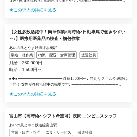
休み×長期休暇あり♪ 空調完備で働きやすい環境◎ ───────────...
★この求人の詳細を見る
【女性多数活躍中！簡単作業×高時給×日勤専属で働きやすい
～♪】医療用医薬品の検査・梱包作業
あいの風とやま鉄道線水橋駅
製造・軽作業
物流・配送・倉庫管理
派遣社員
月給：260,000円～
時給：1,500円～
■◆■━━━━━━━━━━━━ 時給1500円〜♪ 特別なスキルや経験は
不問！ 女性が多数活躍中の職場です♪ ─────────────────...
★この求人の詳細を見る
富山市【高時給× シフト希望可】夜間 コンビニスタッフ
あいの風とやま鉄道線富山駅...
営業・販売・管理
飲食・サービス
派遣社員