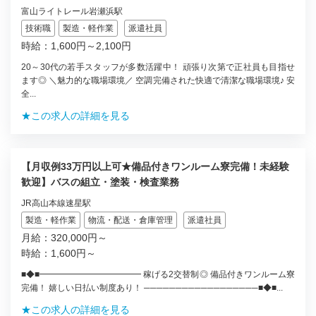
富山ライトレール岩瀬浜駅
技術職
製造・軽作業
派遣社員
時給：1,600円～2,100円
20～30代の若手スタッフが多数活躍中！ 頑張り次第で正社員も目指せ
ます◎ ＼魅力的な職場環境／ 空調完備された快適で清潔な職場環境♪ 安
全...
★この求人の詳細を見る
【月収例33万円以上可★備品付きワンルーム寮完備！未経験
歓迎】バスの組立・塗装・検査業務
JR高山本線速星駅
製造・軽作業
物流・配送・倉庫管理
派遣社員
月給：320,000円～
時給：1,600円～
■◆■━━━━━━━━━━━━ 稼げる2交替制◎ 備品付きワンルーム寮
完備！ 嬉しい日払い制度あり！ ──────────────────■◆■...
★この求人の詳細を見る