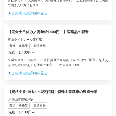
お仕事です！ 人気案件につき応募はお早めに！ 正社員を目指して長期
で働きたい方におスス...
★この求人の詳細を見る
【完全土日休み／高時給1400円～】医薬品の製造
富山ライトレール蓮町駅
製造・軽作業
派遣社員
時給：1,400円～
＼製造スタッフ募集！／ 正社員登用実績あり★ 富山の「医薬」を支え
る やりがいのあるお仕事です◎ ‐‐‐‐‐‐オススメPOINT‐‐‐‐‐‐...
★この求人の詳細を見る
【資格不要×日払い×3交代制】特殊工業繊維の製造作業
JR高山本線笹津駅
製造・軽作業
派遣社員
時給：1,400円～