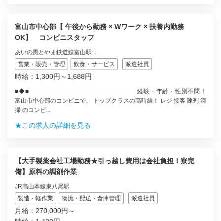
富山市中心部【 午後から勤務 × Wワーク × 扶養内勤務
OK】 コンビニスタッフ
あいの風とやま鉄道線富山駅...
営業・販売・管理
飲食・サービス
派遣社員
時給：1,300円～1,688円
■◆■━━━━━━━━━━━━━━━━━━ 経験・年齢・性別不問！
富山市中心部のコンビニで、 トップクラスの高時給！ レジ 接客 陳列 清
掃 のコンビ...
★この求人の詳細を見る
【大手製薬会社工場勤務★引っ越し費用は会社負担！寮完
備】原料の調剤作業
JR高山本線東八尾駅
製造・軽作業
物流・配送・倉庫管理
派遣社員
月給：270,000円～