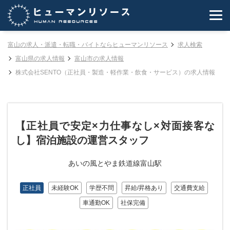
富山の求人・派遣・転職・バイトならヒューマンリソース
求人検索
富山県の求人情報
富山市の求人情報
株式会社SENTO（正社員・製造・軽作業・飲食・サービス）の求人情報
【正社員で安定×力仕事なし×対面接客な
し】宿泊施設の運営スタッフ
あいの風とやま鉄道線富山駅
正社員
未経験OK
学歴不問
昇給/昇格あり
交通費支給
車通勤OK
社保完備