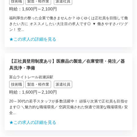
技術職
製造・軽作業
派遣社員
時給：1,600円～2,100円
福利厚生の整った企業で働きませんか？ ゆくゆくは正社員を目指して働
きたい方に オススメしたい大注目の求人です◎ ▼ 働きやすさバツグ
ン！ 空...
★この求人の詳細を見る
【正社員登用制度あり】医療品の製造／在庫管理・発注／器
具洗浄・準備
富山ライトレール岩瀬浜駅
技術職
製造・軽作業
派遣社員
時給：1,600円～2,100円
20～30代の若手スタッフが多数活躍中！ 頑張り次第で正社員も目指せ
ます◎ ＼魅力的な職場環境／ 空調完備された快適で清潔な職場環境♪ 安
全...
★この求人の詳細を見る