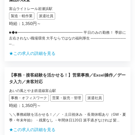
富山ライトレール岩瀬浜駅
製造・軽作業
派遣社員
時給：1,350円～
■◆■━━━━━━━━━━━━━━━━━━ 平日のみの勤務！ 季節に
左右されない職場環境 大手ならではなの福利厚生 ─────────────
─...
★この求人の詳細を見る
【事務・接客経験を活かせる！】営業事務／Excel操作／デー
タ入力／来客対応
あいの風とやま鉄道線富山駅
事務・オフィスワーク
営業・販売・管理
派遣社員
時給：1,350円～
＼＼事務経験を活かせる！／／ ・土日祝休み ・長期休暇あり（GW・夏
季・年末年始） ・残業なし ・年間休日120日 派手過ぎなければ 髪...
★この求人の詳細を見る