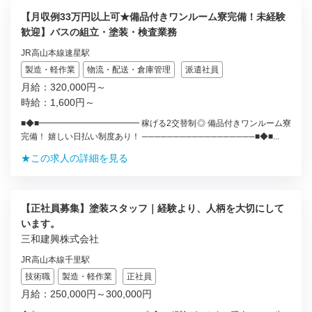
【月収例33万円以上可★備品付きワンルーム寮完備！未経験
歓迎】バスの組立・塗装・検査業務
JR高山本線速星駅
製造・軽作業
物流・配送・倉庫管理
派遣社員
月給：320,000円～
時給：1,600円～
■◆■━━━━━━━━━━━━ 稼げる2交替制◎ 備品付きワンルーム寮
完備！ 嬉しい日払い制度あり！ ──────────────────■◆■...
★この求人の詳細を見る
【正社員募集】塗装スタッフ｜経験より、人柄を大切にして
います。
三和建興株式会社
JR高山本線千里駅
技術職
製造・軽作業
正社員
月給：250,000円～300,000円