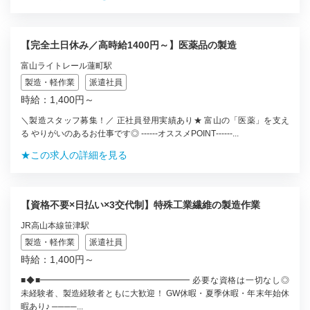
【完全土日休み／高時給1400円～】医薬品の製造
富山ライトレール蓮町駅
製造・軽作業
派遣社員
時給：1,400円～
＼製造スタッフ募集！／ 正社員登用実績あり★ 富山の「医薬」を支え
る やりがいのあるお仕事です◎ ‐‐‐‐‐‐オススメPOINT‐‐‐‐‐‐...
★この求人の詳細を見る
【資格不要×日払い×3交代制】特殊工業繊維の製造作業
JR高山本線笹津駅
製造・軽作業
派遣社員
時給：1,400円～
■◆■━━━━━━━━━━━━━━━━━━ 必要な資格は一切なし◎
未経験者、製造経験者ともに大歓迎！ GW休暇・夏季休暇・年末年始休
暇あり♪ ────...