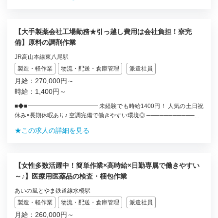
【大手製薬会社工場勤務★引っ越し費用は会社負担！寮完
備】原料の調剤作業
JR高山本線東八尾駅
製造・軽作業
物流・配送・倉庫管理
派遣社員
月給：270,000円～
時給：1,400円～
■◆■━━━━━━━━━━━━ 未経験でも時給1400円！ 人気の土日祝
休み×長期休暇あり♪ 空調完備で働きやすい環境◎ ───────────...
★この求人の詳細を見る
【女性多数活躍中！簡単作業×高時給×日勤専属で働きやすい
～♪】医療用医薬品の検査・梱包作業
あいの風とやま鉄道線水橋駅
製造・軽作業
物流・配送・倉庫管理
派遣社員
月給：260,000円～