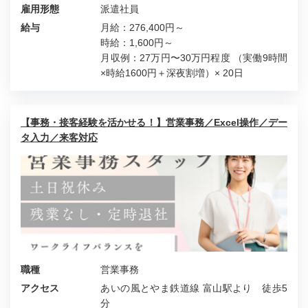
雇用形態
派遣社員
給与
月給：276,400円～
時給：1,600円～
月収例：27万円〜30万円程度 （実働9時間
×時給1600円＋深夜割増）× 20日
【事務・接客経験を活かせる！】営業事務／Excel操作／デー
タ入力／来客対応
職種
営業事務
アクセス
あいの風とやま鉄道線 富山駅より 徒歩5
分