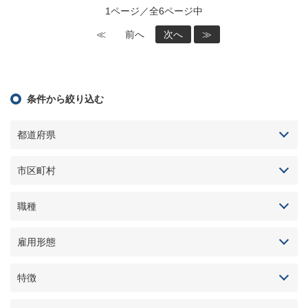
1ページ／全6ページ中
≪
前へ
次へ
≫
条件から絞り込む
都道府県
市区町村
職種
雇用形態
特徴