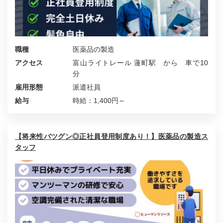
職種
医薬品の製造
アクセス
富山ライトレール 蓮町駅 から 車で10
分
雇用形態
派遣社員
給与
時給：1,400円～
【将来性バツグン◎正社員登用制度あり！】医薬品の製造ス
タッフ