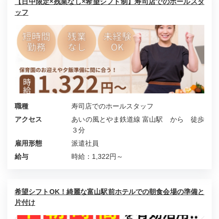
【日中限定×残業なし×希望シフト制】寿司店でのホールスタ
ッフ
職種
寿司店でのホールスタッフ
アクセス
あいの風とやま鉄道線 富山駅 から 徒歩
３分
雇用形態
派遣社員
給与
時給：1,322円～
希望シフトOK！綺麗な富山駅前ホテルでの朝食会場の準備と
片付け