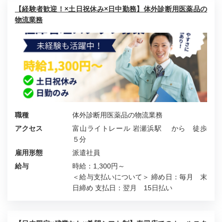
【経験者歓迎！×土日祝休み×日中勤務】体外診断用医薬品の
物流業務
職種
体外診断用医薬品の物流業務
アクセス
富山ライトレール 岩瀬浜駅 から 徒歩
５分
雇用形態
派遣社員
給与
時給：1,300円～
＜給与支払いについて＞ 締め日：毎月 末
日締め 支払日：翌月 15日払い