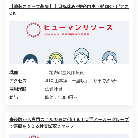
【塗装スタッフ募集】土日祝休み×髪色自由・髭OK・ピアス
OK！！
職種
工場内の塗装作業員
アクセス
JR高山本線「千里駅」より車で約5分
雇用形態
派遣社員
給与
時給：1,350円～
未経験から専門スキルを身に付ける！大手メーカーグループ
で医療を支える検査試薬スタッフ