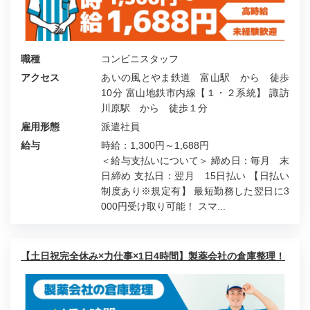
職種
コンビニスタッフ
アクセス
あいの風とやま鉄道 富山駅 から 徒歩
10分 富山地鉄市内線【１・２系統】 諏訪
川原駅 から 徒歩１分
雇用形態
派遣社員
給与
時給：1,300円～1,688円
＜給与支払いについて＞ 締め日：毎月 末
日締め 支払日：翌月 15日払い 【日払い
制度あり※規定有】 最短勤務した翌日に3
000円受け取り可能！ スマ...
【土日祝完全休み×力仕事×1日4時間】製薬会社の倉庫整理！