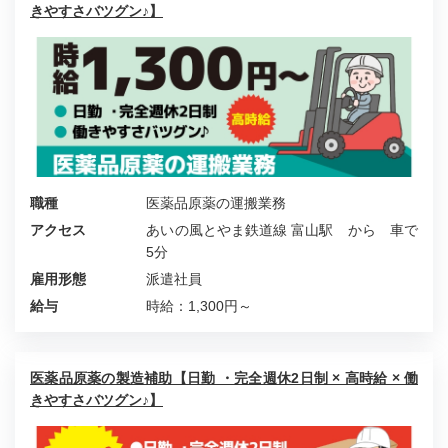
きやすさバツグン♪】
職種
医薬品原薬の運搬業務
アクセス
あいの風とやま鉄道線 富山駅 から 車で
5分
雇用形態
派遣社員
給与
時給：1,300円～
医薬品原薬の製造補助【日勤 ・完全週休2日制 × 高時給 × 働
きやすさバツグン♪】