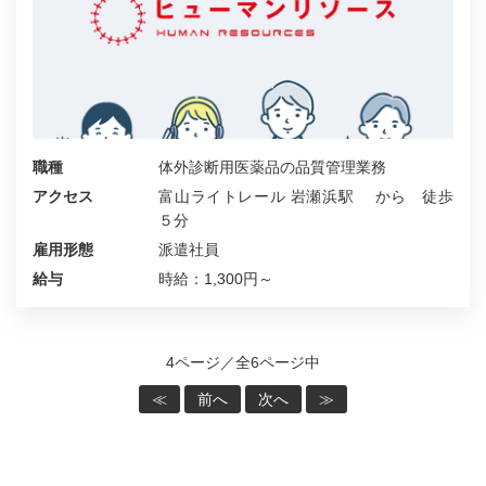
職種
体外診断用医薬品の品質管理業務
アクセス
富山ライトレール 岩瀬浜駅 から 徒歩
５分
雇用形態
派遣社員
給与
時給：1,300円～
4ページ／全6ページ中
≪
前へ
次へ
≫