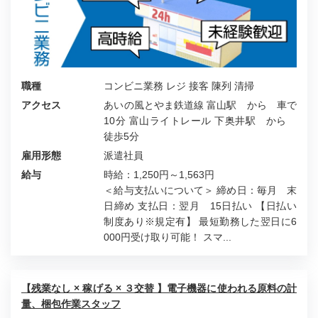
職種
コンビニ業務 レジ 接客 陳列 清掃
アクセス
あいの風とやま鉄道線 富山駅 から 車で
10分 富山ライトレール 下奥井駅 から
徒歩5分
雇用形態
派遣社員
給与
時給：1,250円～1,563円
＜給与支払いについて＞ 締め日：毎月 末
日締め 支払日：翌月 15日払い 【日払い
制度あり※規定有】 最短勤務した翌日に6
000円受け取り可能！ スマ...
【残業なし × 稼げる × ３交替 】電子機器に使われる原料の計
量、梱包作業スタッフ