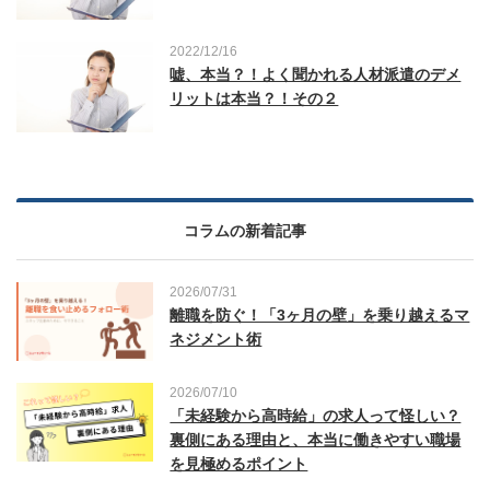
2022/12/16
嘘、本当？！よく聞かれる人材派遣のデメ
リットは本当？！その２
コラムの新着記事
2026/07/31
離職を防ぐ！「3ヶ月の壁」を乗り越えるマ
ネジメント術
2026/07/10
「未経験から高時給」の求人って怪しい？
裏側にある理由と、本当に働きやすい職場
を見極めるポイント