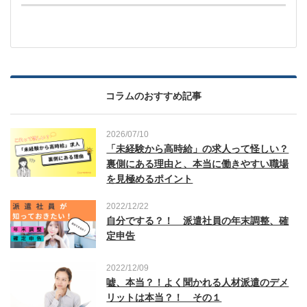
コラムのおすすめ記事
2026/07/10
「未経験から高時給」の求人って怪しい？
裏側にある理由と、本当に働きやすい職場
を見極めるポイント
2022/12/22
自分でする？！ 派遣社員の年末調整、確
定申告
2022/12/09
嘘、本当？！よく聞かれる人材派遣のデメ
リットは本当？！ その１